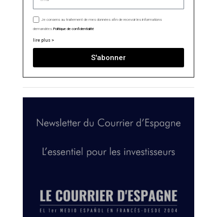
Je consens au traitement de mes données afin de recevoir les informations
demandées.
Politique de confidentialité
lire plus >
S'abonner