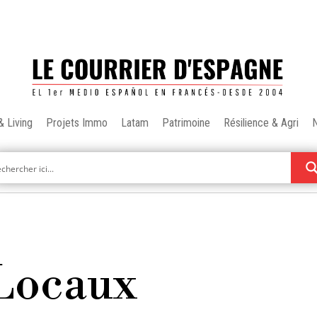
& Living
Projets Immo
Latam
Patrimoine
Résilience & Agri
 Locaux