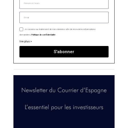
Je consens au traitement de mes données afin de recevoir les informations
demandées.
Politique de confidentialité
lire plus >
S'abonner