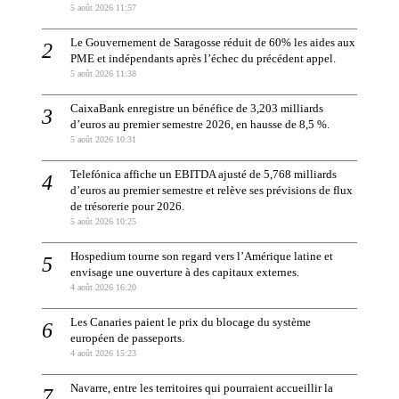
5 août 2026 11:57
Le Gouvernement de Saragosse réduit de 60% les aides aux
PME et indépendants après l’échec du précédent appel.
5 août 2026 11:38
CaixaBank enregistre un bénéfice de 3,203 milliards
d’euros au premier semestre 2026, en hausse de 8,5 %.
5 août 2026 10:31
Telefónica affiche un EBITDA ajusté de 5,768 milliards
d’euros au premier semestre et relève ses prévisions de flux
de trésorerie pour 2026.
5 août 2026 10:25
Hospedium tourne son regard vers l’Amérique latine et
envisage une ouverture à des capitaux externes.
4 août 2026 16:20
Les Canaries paient le prix du blocage du système
européen de passeports.
4 août 2026 15:23
Navarre, entre les territoires qui pourraient accueillir la