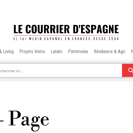
& Living
Projets Immo
Latam
Patrimoine
Résilience & Agri
- Page