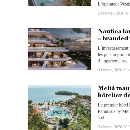
L’opérateur Vesti
23 février, 2026 10
Nautica la
« branded 
L’investissement t
les plus importan
d’appartements,
9 février, 2026 09:
Meliá inau
hôtelier d
Le premier hôtel 
Paradisus by Meli
sud
6 février, 2026 08: