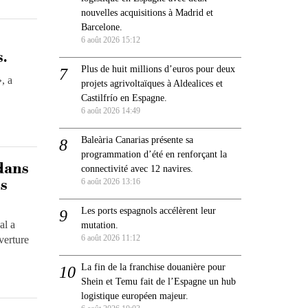
nouvelles acquisitions à Madrid et
Barcelone.
6 août 2026 15:12
s.
Plus de huit millions d’euros pour deux
, a
projets agrivoltaïques à Aldealices et
Castilfrío en Espagne.
6 août 2026 14:49
Baleària Canarias présente sa
programmation d’été en renforçant la
 dans
connectivité avec 12 navires.
es
6 août 2026 13:16
Les ports espagnols accélèrent leur
al a
mutation.
6 août 2026 11:12
verture
La fin de la franchise douanière pour
Shein et Temu fait de l’Espagne un hub
logistique européen majeur.