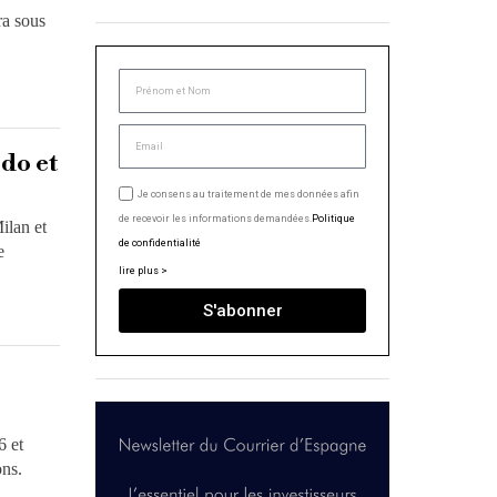
ra sous
do et
Je consens au traitement de mes données afin
de recevoir les informations demandées.
Politique
ilan et
de confidentialité
e
lire plus >
S'abonner
6 et
ons.