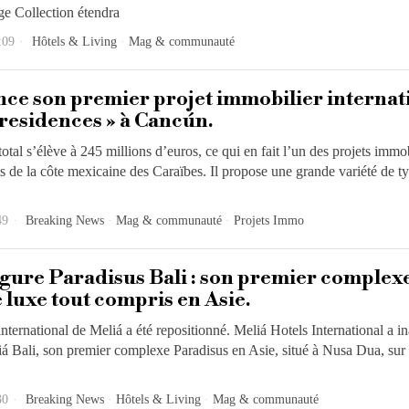
ge Collection étendra
:09
Hôtels & Living
·
Mag & communauté
nce son premier projet immobilier internat
residences » à Cancún.
otal s’élève à 245 millions d’euros, ce qui en fait l’un des projets immob
ts de la côte mexicaine des Caraïbes. Il propose une grande variété de t
49
Breaking News
·
Mag & communauté
·
Projets Immo
gure Paradisus Bali : son premier complex
e luxe tout compris en Asie.
international de Meliá a été repositionné. Meliá Hotels International a i
á Bali, son premier complexe Paradisus en Asie, situé à Nusa Dua, sur 
30
Breaking News
·
Hôtels & Living
·
Mag & communauté