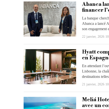
Abanca lan
financer l
La banque cherche
Abanca a lancé Ab
son engagement 
22 janvier, 2026 10
Hyatt comp
en Espagn
En attendant l’ou
Lisbonne, la chaî
destinations telles
21 janvier, 2026 10
Meliá Hote
avec un co