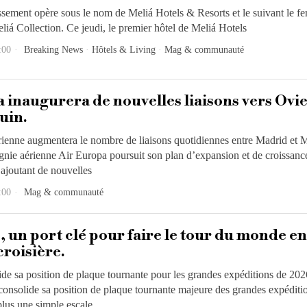
ssement opère sous le nom de Meliá Hotels & Resorts et le suivant le fe
iá Collection. Ce jeudi, le premier hôtel de Meliá Hotels
:00
Breaking News
·
Hôtels & Living
·
Mag & communauté
 inaugurera de nouvelles liaisons vers Ovie
juin.
ienne augmentera le nombre de liaisons quotidiennes entre Madrid et M
ie aérienne Air Europa poursuit son plan d’expansion et de croissanc
 ajoutant de nouvelles
:00
Mag & communauté
 un port clé pour faire le tour du monde en
croisière.
de sa position de plaque tournante pour les grandes expéditions de 202
onsolide sa position de plaque tournante majeure des grandes expéditi
lus une simple escale