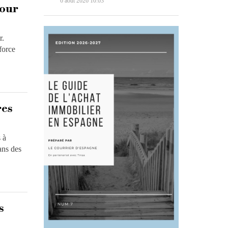
6 août 2026 10:03
pour
r.
force
res
 à
ans des
s