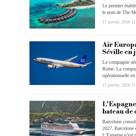
Le premier établi
le nom de The Mel
17 janvier, 2026 11
Air Europa
Séville en 
La compagnie aér
Rome. La compagn
opérationnelle en
17 janvier, 2026 11
L’Espagne,
bateau de 
Barcelone consoli
2027. Barcelone c
L’Espagne n’est p