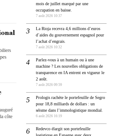
mois de juillet marqué par une
occupation en baisse.
7 août 2026 10:37
La Rioja recevra 4,6 millions d’euros
ional
d’aides du gouvernement espagnol pour
l’achat d’engrais.
7 août 2026 10:32
iliers
ypes
Parlez-vous à un humain ou à une
machine ? Les nouvelles obligations de
transparence en IA entrent en vigueur le
2 août.
7 août 2026 09:59
e
Prologis rachète le portefeuille de Segro
pour 18,8 milliards de dollars : un
nauguré
séisme dans l’immologistique mondial.
la côte
6 août 2026 16:19
Redevco élargit son portefeuille
logistique en Espagne avec deux