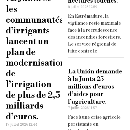
hectares touchés.
les
8 juillet 2026 12:59
En Estrémadure, la
communautés
vigilance reste maximale
d’irrigants
face à la recrudescence
des incendies forestiers.
lancent un
Le service régional de
plan de
lutte contre le
modernisation
La Unión demande
de
à la Junta 25
l’irrigation
millions d’euros
de plus de 2,5
d’aides pour
l’agriculture.
milliards
7 juillet 2026 11:57
d’euros.
Face à une crise agricole
persistante en
17 juillet 2026 12:44