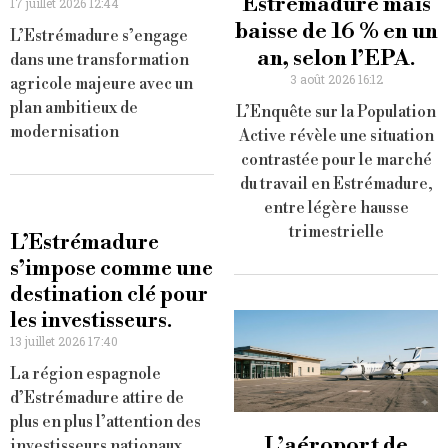
Estrémadure mais
17 juillet 2026 12:44
baisse de 16 % en un
L’Estrémadure s’engage
an, selon l’EPA.
dans une transformation
3 août 2026 16:12
agricole majeure avec un
plan ambitieux de
L’Enquête sur la Population
modernisation
Active révèle une situation
contrastée pour le marché
du travail en Estrémadure,
entre légère hausse
trimestrielle
L’Estrémadure
s’impose comme une
destination clé pour
les investisseurs.
13 juillet 2026 17:40
La région espagnole
d’Estrémadure attire de
plus en plus l’attention des
L’aéroport de
investisseurs nationaux