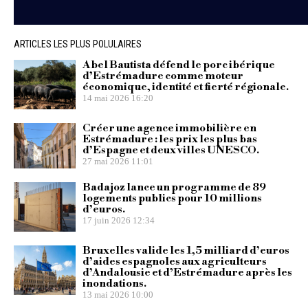
ARTICLES LES PLUS POLULAIRES
Abel Bautista défend le porc ibérique
d’Estrémadure comme moteur
économique, identité et fierté régionale.
14 mai 2026 16:20
Créer une agence immobilière en
Estrémadure : les prix les plus bas
d’Espagne et deux villes UNESCO.
27 mai 2026 11:01
Badajoz lance un programme de 89
logements publics pour 10 millions
d’euros.
17 juin 2026 12:34
Bruxelles valide les 1,5 milliard d’euros
d’aides espagnoles aux agriculteurs
d’Andalousie et d’Estrémadure après les
inondations.
13 mai 2026 10:00