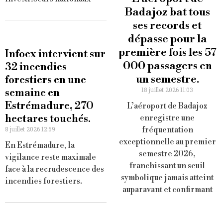
Badajoz bat tous
ses records et
dépasse pour la
première fois les 57
Infoex intervient sur
000 passagers en
32 incendies
un semestre.
forestiers en une
18 juillet 2026 11:03
semaine en
Estrémadure, 270
L’aéroport de Badajoz
hectares touchés.
enregistre une
8 juillet 2026 12:59
fréquentation
exceptionnelle au premier
En Estrémadure, la
semestre 2026,
vigilance reste maximale
franchissant un seuil
face à la recrudescence des
symbolique jamais atteint
incendies forestiers.
auparavant et confirmant