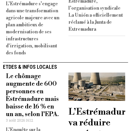
Estrémadure,
L’Estrémadure s’engage
l’organisation syndicale
dans une transformation
La Unión a officiellement
agricole majeure avec un
réclamé à la Junta de
plan ambitieux de
Extremadura
modernisation de ses
infrastructures
d’irrigation, mobilisant
des fonds
ETDES & INFOS LOCALES
Le chômage
augmente de 600
personnes en
Estrémadure mais
baisse de 16 % en
L’Estrémadure
un an, selon l’EPA.
va réduire
3 août 2026 16:12
L’Enquête sur la