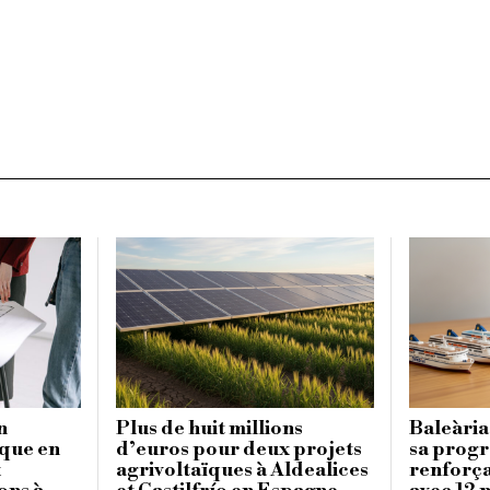
n
Plus de huit millions
Baleària
ique en
d’euros pour deux projets
sa progr
x
agrivoltaïques à Aldealices
renforça