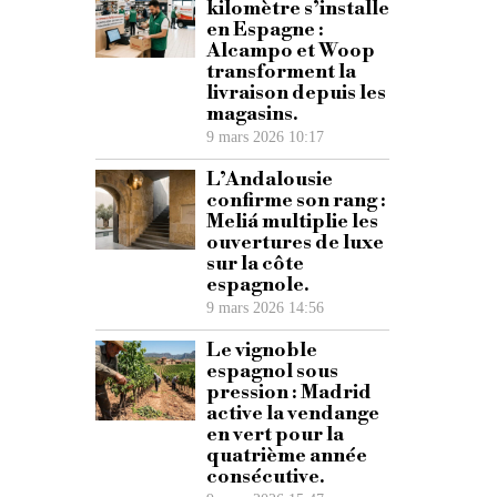
kilomètre s’installe
en Espagne :
Alcampo et Woop
transforment la
livraison depuis les
magasins.
9 mars 2026 10:17
L’Andalousie
confirme son rang :
Meliá multiplie les
ouvertures de luxe
sur la côte
espagnole.
9 mars 2026 14:56
Le vignoble
espagnol sous
pression : Madrid
active la vendange
en vert pour la
quatrième année
consécutive.