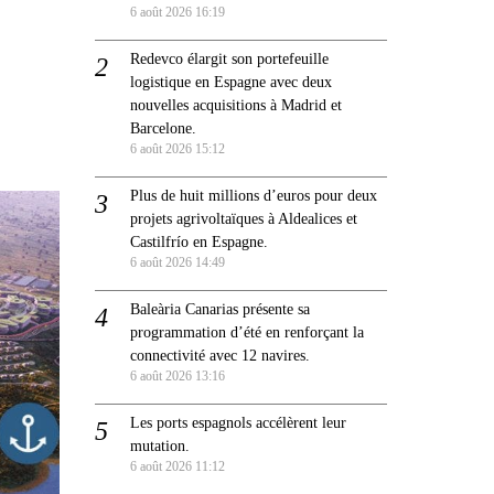
6 août 2026 16:19
Redevco élargit son portefeuille
logistique en Espagne avec deux
nouvelles acquisitions à Madrid et
Barcelone.
6 août 2026 15:12
Plus de huit millions d’euros pour deux
projets agrivoltaïques à Aldealices et
Castilfrío en Espagne.
6 août 2026 14:49
Baleària Canarias présente sa
programmation d’été en renforçant la
connectivité avec 12 navires.
6 août 2026 13:16
Les ports espagnols accélèrent leur
mutation.
6 août 2026 11:12