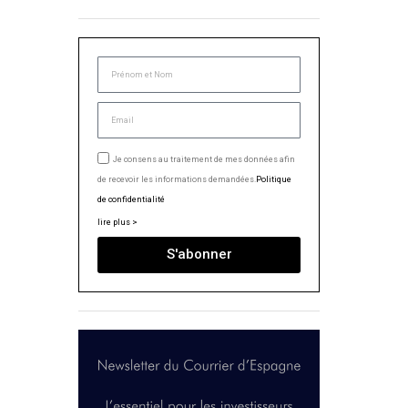
Je consens au traitement de mes données afin
de recevoir les informations demandées.
Politique
de confidentialité
lire plus >
S'abonner