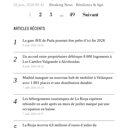
26 juin, 2026 09:42
Breaking News
·
Résilience & Agri
1
2
3
…
49
Suivant
ARTICLES RÉCENTS
La gare AVE de Parla pourrait être prête d’ici fin 2028.
9 août 2026 10:03
Un accord entre propriétaires débloque 8 600 logements à
Los Carriles-Valgrande à Alcobendas.
8 août 2026 09:53
Madrid inaugure un nouveau hub de mobilité à Velázquez
avec 1.891 places et une distribution durable.
7 août 2026 10:54
Les hébergements touristiques de La Rioja espèrent
rebondir en août après un mois de juillet marqué par une
occupation en baisse.
7 août 2026 10:37
La Rioja recevra 4,6 millions d’euros d’aides du