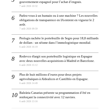
gouvernement espagnol pour l’achat d’engrais.
7 août 2026 10:32
Parlez-vous à un humain ou à une machine ? Les nouvelles
obligations de transparence en IA entrent en vigueur le 2
août.
7 août 2026 09:59
Prologis rachète le portefeuille de Segro pour 18,8 milliards
de dollars : un séisme dans l’immologistique mondial.
6 août 2026 16:19
Redevco élargit son portefeuille logistique en Espagne
avec deux nouvelles acquisitions à Madrid et Barcelone.
6 août 2026 15:12
Plus de huit millions d’euros pour deux projets
agrivoltaïques à Aldealices et Castilfrío en Espagne.
6 août 2026 14:49
Baleària Canarias présente sa programmation d’été en
renforçant la connectivité avec 12 navires.
6 août 2026 13:16