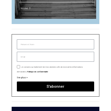
Je consens au traitement de mes données afin de recevoir les informations
demandées.
Politique de confidentialité
lire plus >
S'abonner