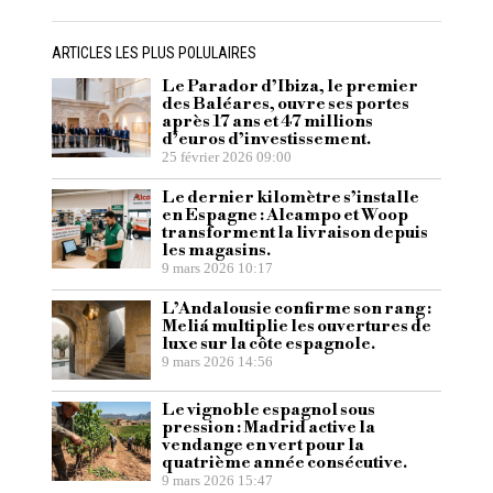
ARTICLES LES PLUS POLULAIRES
Le Parador d’Ibiza, le premier
des Baléares, ouvre ses portes
après 17 ans et 47 millions
d’euros d’investissement.
25 février 2026 09:00
Le dernier kilomètre s’installe
en Espagne : Alcampo et Woop
transforment la livraison depuis
les magasins.
9 mars 2026 10:17
L’Andalousie confirme son rang :
Meliá multiplie les ouvertures de
luxe sur la côte espagnole.
9 mars 2026 14:56
Le vignoble espagnol sous
pression : Madrid active la
vendange en vert pour la
quatrième année consécutive.
9 mars 2026 15:47