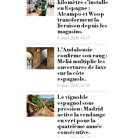
kilomètre s’installe
en Espagne :
Alcampo et Woop
transforment la
livraison depuis les
magasins.
9 mars 2026 10:17
L’Andalousie
confirme son rang :
Meliá multiplie les
ouvertures de luxe
sur la côte
espagnole.
9 mars 2026 14:56
Le vignoble
espagnol sous
pression : Madrid
active la vendange
en vert pour la
quatrième année
consécutive.