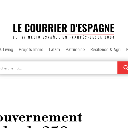
& Living
Projets Immo
Latam
Patrimoine
Résilience & Agri
gouvernement