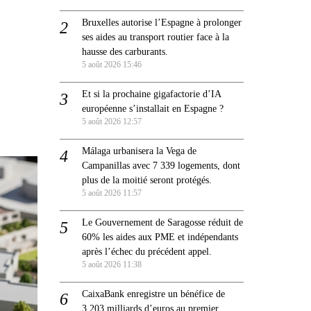
Bruxelles autorise l’Espagne à prolonger
ses aides au transport routier face à la
hausse des carburants.
5 août 2026 15:46
Et si la prochaine gigafactorie d’IA
européenne s’installait en Espagne ?
5 août 2026 12:57
Málaga urbanisera la Vega de
Campanillas avec 7 339 logements, dont
plus de la moitié seront protégés.
5 août 2026 11:57
Le Gouvernement de Saragosse réduit de
60% les aides aux PME et indépendants
après l’échec du précédent appel.
5 août 2026 11:38
CaixaBank enregistre un bénéfice de
3,203 milliards d’euros au premier