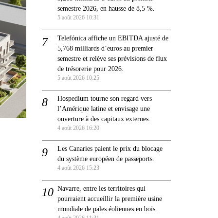
semestre 2026, en hausse de 8,5 %.
5 août 2026 10:31
Telefónica affiche un EBITDA ajusté de
5,768 milliards d’euros au premier
semestre et relève ses prévisions de flux
de trésorerie pour 2026.
5 août 2026 10:25
Hospedium tourne son regard vers
l’Amérique latine et envisage une
ouverture à des capitaux externes.
4 août 2026 16:20
Les Canaries paient le prix du blocage
du système européen de passeports.
4 août 2026 15:23
Navarre, entre les territoires qui
pourraient accueillir la première usine
mondiale de pales éoliennes en bois.