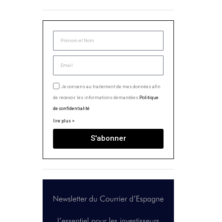
Je consens au traitement de mes données afin
de recevoir les informations demandées.
Politique
de confidentialité
lire plus >
S'abonner