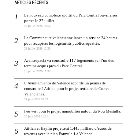
ARTICLES RÉCENTS
Le nouveau complexe sportif du Parc Central ouvrira ses
portes le 27 juillet.
27 juillet 2026 10:50
La Communauté valencienne lance un service 24 heures
pour récupérer les logements publics squattés.
23 juillet 2026 12:30
Avantespacia va construire 117 logements sur l’un des
terrains acquis près du Parc Central.
16 juillet 2026 11:30
L’Ayuntamiento de Valence accorde un permis de
construire à Atitlan pour le projet tertiaire de Cortes
Valencianas.
24 juin 2026 10:23
Feu vert pour le projet immobilier autour du Nou Mestalla.
20 juin 2026 11:21
Atitlan et Hayfin projettent 1,445 milliard d’euros de
revenus avec le plan Formule 1 à Valence.