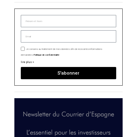
Je consens au traitement de mes données afin de recevoir les informations
demandées.
Politique de confidentialité
lire plus >
S'abonner