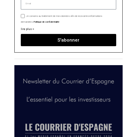
Je consens au traitement de mes données afin de recevoir les informations
demandées.
Politique de confidentialité
lire plus >
S'abonner