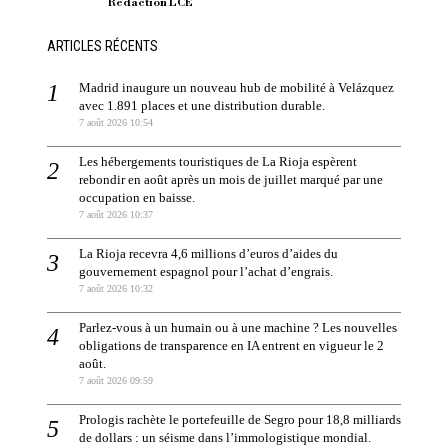
Redaction LCE
ARTICLES RÉCENTS
Madrid inaugure un nouveau hub de mobilité à Velázquez
avec 1.891 places et une distribution durable.
7 août 2026 10:54
Les hébergements touristiques de La Rioja espèrent
rebondir en août après un mois de juillet marqué par une
occupation en baisse.
7 août 2026 10:37
La Rioja recevra 4,6 millions d’euros d’aides du
gouvernement espagnol pour l’achat d’engrais.
7 août 2026 10:32
Parlez-vous à un humain ou à une machine ? Les nouvelles
obligations de transparence en IA entrent en vigueur le 2
août.
7 août 2026 09:59
Prologis rachète le portefeuille de Segro pour 18,8 milliards
de dollars : un séisme dans l’immologistique mondial.