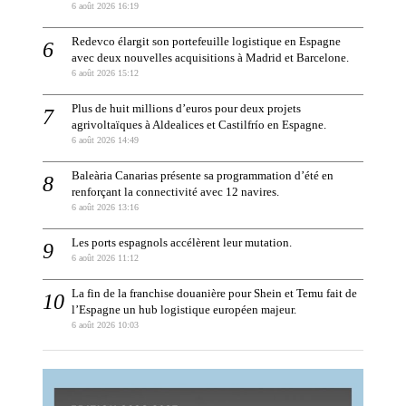
6 août 2026 16:19
Redevco élargit son portefeuille logistique en Espagne
avec deux nouvelles acquisitions à Madrid et Barcelone.
6 août 2026 15:12
Plus de huit millions d’euros pour deux projets
agrivoltaïques à Aldealices et Castilfrío en Espagne.
6 août 2026 14:49
Baleària Canarias présente sa programmation d’été en
renforçant la connectivité avec 12 navires.
6 août 2026 13:16
Les ports espagnols accélèrent leur mutation.
6 août 2026 11:12
La fin de la franchise douanière pour Shein et Temu fait de
l’Espagne un hub logistique européen majeur.
6 août 2026 10:03