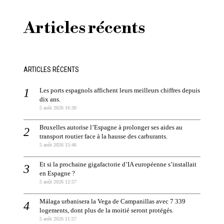
Articles récents
ARTICLES RÉCENTS
Les ports espagnols affichent leurs meilleurs chiffres depuis
dix ans.
5 août 2026 16:30
Bruxelles autorise l’Espagne à prolonger ses aides au
transport routier face à la hausse des carburants.
5 août 2026 15:46
Et si la prochaine gigafactorie d’IA européenne s’installait
en Espagne ?
5 août 2026 12:57
Málaga urbanisera la Vega de Campanillas avec 7 339
logements, dont plus de la moitié seront protégés.
5 août 2026 11:57