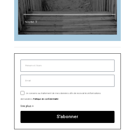
Je consens au traitement de mes données afin de recevoir les informations
demandées.
Politique de confidentialité
lire plus >
S'abonner