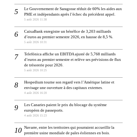
Le Gouvernement de Saragosse réduit de 60% les aides aux
PME et indépendants après l’échec du précédent appel.
5 août 2026 11:38
CaixaBank enregistre un bénéfice de 3,203 milliards
d’euros au premier semestre 2026, en hausse de 8,5 %.
5 août 2026 10:31
Telefónica affiche un EBITDA ajusté de 5,768 milliards
d’euros au premier semestre et relève ses prévisions de flux
de trésorerie pour 2026.
5 août 2026 10:25
Hospedium tourne son regard vers l’Amérique latine et
envisage une ouverture à des capitaux externes.
4 août 2026 16:20
Les Canaries paient le prix du blocage du système
européen de passeports.
4 août 2026 15:23
Navarre, entre les territoires qui pourraient accueillir la
première usine mondiale de pales éoliennes en bois.