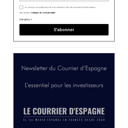
Je consens au traitement de mes données afin de recevoir les informations
demandées.
Politique de confidentialité
lire plus >
S'abonner