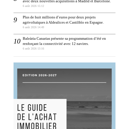
avec deux nouvelles acquisitions à Madrid et Barcelone.
6 août 2026 15:12
Plus de huit millions d’euros pour deux projets
agrivoltaïques à Aldealices et Castilfrío en Espagne.
6 août 2026 14:49
Baleària Canarias présente sa programmation d’été en
renforçant la connectivité avec 12 navires.
6 août 2026 13:16