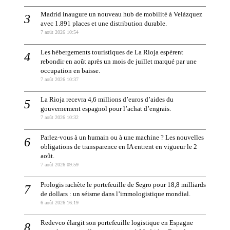
Madrid inaugure un nouveau hub de mobilité à Velázquez
avec 1.891 places et une distribution durable.
7 août 2026 10:54
Les hébergements touristiques de La Rioja espèrent
rebondir en août après un mois de juillet marqué par une
occupation en baisse.
7 août 2026 10:37
La Rioja recevra 4,6 millions d’euros d’aides du
gouvernement espagnol pour l’achat d’engrais.
7 août 2026 10:32
Parlez-vous à un humain ou à une machine ? Les nouvelles
obligations de transparence en IA entrent en vigueur le 2
août.
7 août 2026 09:59
Prologis rachète le portefeuille de Segro pour 18,8 milliards
de dollars : un séisme dans l’immologistique mondial.
6 août 2026 16:19
Redevco élargit son portefeuille logistique en Espagne