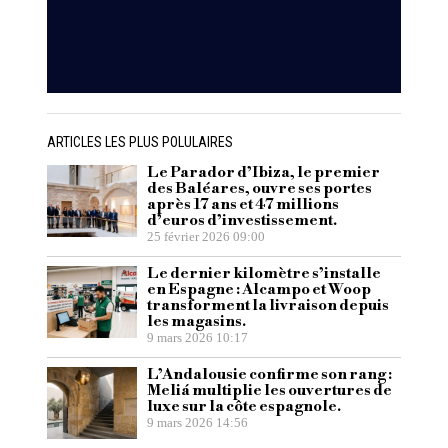
ARTICLES LES PLUS POLULAIRES
Le Parador d’Ibiza, le premier
des Baléares, ouvre ses portes
après 17 ans et 47 millions
d’euros d’investissement.
25 février 2026 09:00
Le dernier kilomètre s’installe
en Espagne : Alcampo et Woop
transforment la livraison depuis
les magasins.
9 mars 2026 10:17
L’Andalousie confirme son rang :
Meliá multiplie les ouvertures de
luxe sur la côte espagnole.
9 mars 2026 14:56