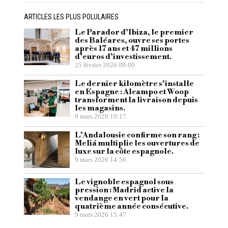
ARTICLES LES PLUS POLULAIRES
Le Parador d’Ibiza, le premier
des Baléares, ouvre ses portes
après 17 ans et 47 millions
d’euros d’investissement.
25 février 2026 09:00
Le dernier kilomètre s’installe
en Espagne : Alcampo et Woop
transforment la livraison depuis
les magasins.
9 mars 2026 10:17
L’Andalousie confirme son rang :
Meliá multiplie les ouvertures de
luxe sur la côte espagnole.
9 mars 2026 14:56
Le vignoble espagnol sous
pression : Madrid active la
vendange en vert pour la
quatrième année consécutive.
9 mars 2026 15:47