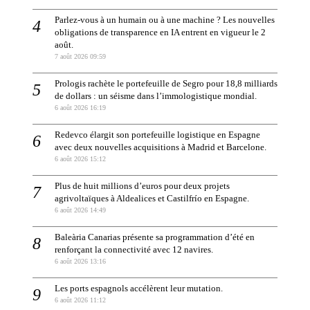
Parlez-vous à un humain ou à une machine ? Les nouvelles
obligations de transparence en IA entrent en vigueur le 2
août.
7 août 2026 09:59
Prologis rachète le portefeuille de Segro pour 18,8 milliards
de dollars : un séisme dans l’immologistique mondial.
6 août 2026 16:19
Redevco élargit son portefeuille logistique en Espagne
avec deux nouvelles acquisitions à Madrid et Barcelone.
6 août 2026 15:12
Plus de huit millions d’euros pour deux projets
agrivoltaïques à Aldealices et Castilfrío en Espagne.
6 août 2026 14:49
Baleària Canarias présente sa programmation d’été en
renforçant la connectivité avec 12 navires.
6 août 2026 13:16
Les ports espagnols accélèrent leur mutation.
6 août 2026 11:12