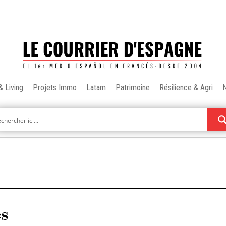
& Living
Projets Immo
Latam
Patrimoine
Résilience & Agri
es