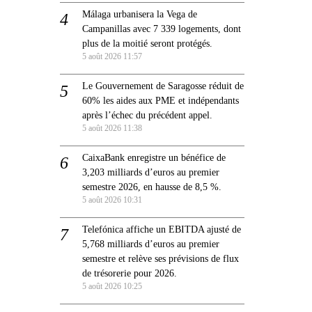
Málaga urbanisera la Vega de
Campanillas avec 7 339 logements, dont
plus de la moitié seront protégés.
5 août 2026 11:57
Le Gouvernement de Saragosse réduit de
60% les aides aux PME et indépendants
après l’échec du précédent appel.
5 août 2026 11:38
CaixaBank enregistre un bénéfice de
3,203 milliards d’euros au premier
semestre 2026, en hausse de 8,5 %.
5 août 2026 10:31
Telefónica affiche un EBITDA ajusté de
5,768 milliards d’euros au premier
semestre et relève ses prévisions de flux
de trésorerie pour 2026.
5 août 2026 10:25