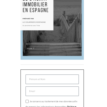
Je consens au traitement de mes données afin
de recevoir les informations demandées.
Politique