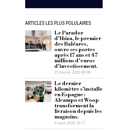
ARTICLES LES PLUS POLULAIRES
Le Parador
d’Ibiza, le premier
des Baléares,
ouvre ses portes
après 17 ans et 47
millions d’euros
d’investissement.
25 février 2026 09:00
Le dernier
kilomètre s’installe
en Espagne :
Alcampo et Woop
transforment la
livraison depuis les
magasins.
9 mars 2026 10:17