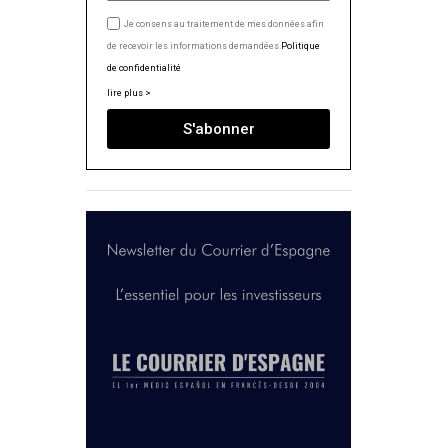
Je consens au traitement de mes données afin
de recevoir les informations demandées.
Politique
de confidentialité
lire plus >
S'abonner