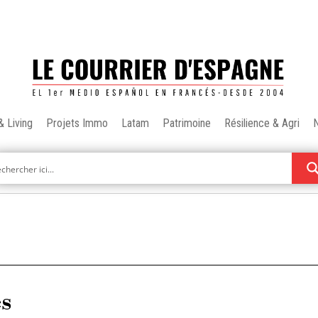
& Living
Projets Immo
Latam
Patrimoine
Résilience & Agri
es