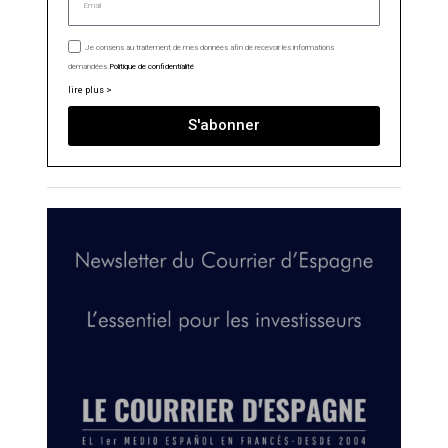
Je consens au traitement de mes données afin de recevoir les informations
demandées.
Politique de confidentialité
lire plus >
S'abonner