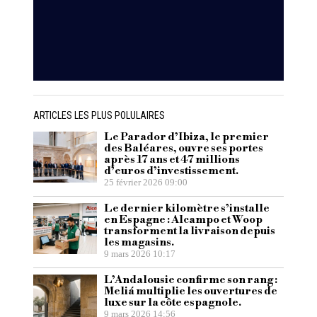
ARTICLES LES PLUS POLULAIRES
Le Parador d’Ibiza, le premier
des Baléares, ouvre ses portes
après 17 ans et 47 millions
d’euros d’investissement.
25 février 2026 09:00
Le dernier kilomètre s’installe
en Espagne : Alcampo et Woop
transforment la livraison depuis
les magasins.
9 mars 2026 10:17
L’Andalousie confirme son rang :
Meliá multiplie les ouvertures de
luxe sur la côte espagnole.
9 mars 2026 14:56