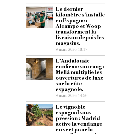
Le dernier
kilomètre s’installe
en Espagne :
Alcampo et Woop
transforment la
livraison depuis les
magasins.
9 mars 2026 10:17
L’Andalousie
confirme son rang :
Meliá multiplie les
ouvertures de luxe
sur la côte
espagnole.
9 mars 2026 14:56
Le vignoble
espagnol sous
pression : Madrid
active la vendange
en vert pour la