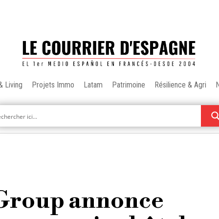
& Living
Projets Immo
Latam
Patrimoine
Résilience & Agri
 Group annonce