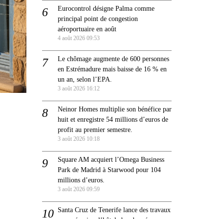
Eurocontrol désigne Palma comme
principal point de congestion
aéroportuaire en août
4 août 2026 09:53
Le chômage augmente de 600 personnes
en Estrémadure mais baisse de 16 % en
un an, selon l’EPA.
3 août 2026 16:12
Neinor Homes multiplie son bénéfice par
huit et enregistre 54 millions d’euros de
profit au premier semestre.
3 août 2026 10:18
Square AM acquiert l’Omega Business
Park de Madrid à Starwood pour 104
millions d’euros.
3 août 2026 09:59
Santa Cruz de Tenerife lance des travaux