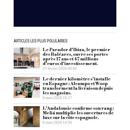
ARTICLES LES PLUS POLULAIRES
Le Parador d’Ibiza, le premier
des Baléares, ouvre ses portes
après 17 ans et 47 millions
d’euros d’investissement.
25 février 2026 09:00
Le dernier kilomètre s’installe
en Espagne : Alcampo et Woop
transforment la livraison depuis
les magasins.
9 mars 2026 10:17
L’Andalousie confirme son rang :
Meliá multiplie les ouvertures de
luxe sur la côte espagnole.
9 mars 2026 14:56