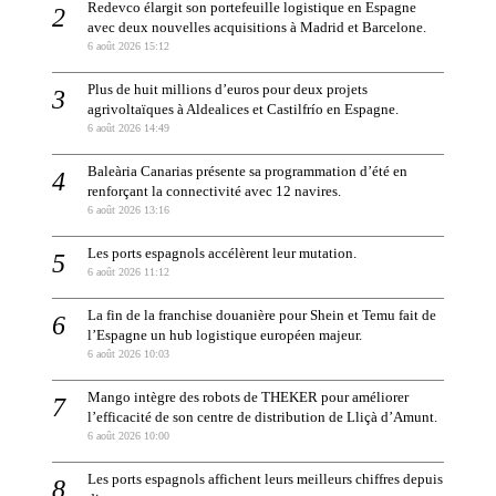
Redevco élargit son portefeuille logistique en Espagne
avec deux nouvelles acquisitions à Madrid et Barcelone.
6 août 2026 15:12
Plus de huit millions d’euros pour deux projets
agrivoltaïques à Aldealices et Castilfrío en Espagne.
6 août 2026 14:49
Baleària Canarias présente sa programmation d’été en
renforçant la connectivité avec 12 navires.
6 août 2026 13:16
Les ports espagnols accélèrent leur mutation.
6 août 2026 11:12
La fin de la franchise douanière pour Shein et Temu fait de
l’Espagne un hub logistique européen majeur.
6 août 2026 10:03
Mango intègre des robots de THEKER pour améliorer
l’efficacité de son centre de distribution de Lliçà d’Amunt.
6 août 2026 10:00
Les ports espagnols affichent leurs meilleurs chiffres depuis