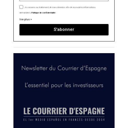
Je consens au traitement de mes données afin de recevoir les informations
demandées.
Politique de confidentialité
lire plus >
S'abonner