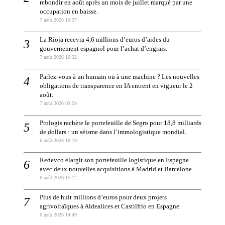
rebondir en août après un mois de juillet marqué par une
occupation en baisse.
7 août 2026 10:37
La Rioja recevra 4,6 millions d’euros d’aides du
gouvernement espagnol pour l’achat d’engrais.
7 août 2026 10:32
Parlez-vous à un humain ou à une machine ? Les nouvelles
obligations de transparence en IA entrent en vigueur le 2
août.
7 août 2026 09:59
Prologis rachète le portefeuille de Segro pour 18,8 milliards
de dollars : un séisme dans l’immologistique mondial.
6 août 2026 16:19
Redevco élargit son portefeuille logistique en Espagne
avec deux nouvelles acquisitions à Madrid et Barcelone.
6 août 2026 15:12
Plus de huit millions d’euros pour deux projets
agrivoltaïques à Aldealices et Castilfrío en Espagne.
6 août 2026 14:49