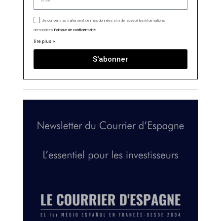
Je consens au traitement de mes données afin de recevoir les informations
demandées.
Politique de confidentialité
lire plus >
S'abonner