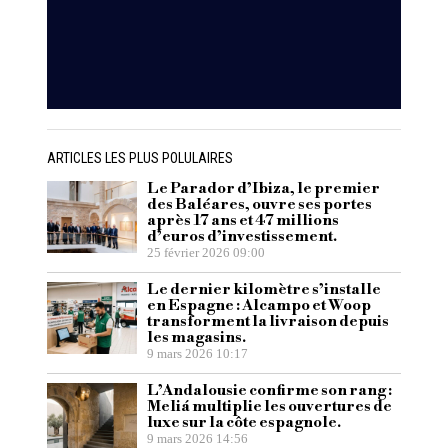
ARTICLES LES PLUS POLULAIRES
Le Parador d’Ibiza, le premier
des Baléares, ouvre ses portes
après 17 ans et 47 millions
d’euros d’investissement.
25 février 2026 09:00
Le dernier kilomètre s’installe
en Espagne : Alcampo et Woop
transforment la livraison depuis
les magasins.
9 mars 2026 10:17
L’Andalousie confirme son rang :
Meliá multiplie les ouvertures de
luxe sur la côte espagnole.
9 mars 2026 14:56