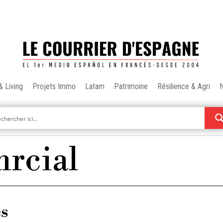
& Living
Projets Immo
Latam
Patrimoine
Résilience & Agri
rcial
es