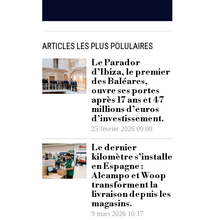
ARTICLES LES PLUS POLULAIRES
Le Parador
d’Ibiza, le premier
des Baléares,
ouvre ses portes
après 17 ans et 47
millions d’euros
d’investissement.
25 février 2026 09:00
Le dernier
kilomètre s’installe
en Espagne :
Alcampo et Woop
transforment la
livraison depuis les
magasins.
9 mars 2026 10:17