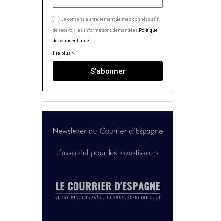
Je consens au traitement de mes données afin
de recevoir les informations demandées.
Politique
de confidentialité
lire plus >
S'abonner