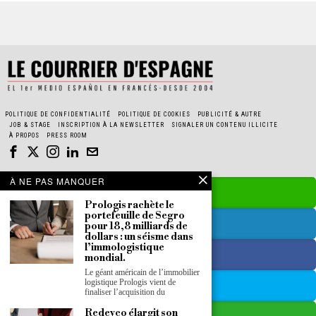
POLITIQUE DE CONFIDENTIALITÉ
POLITIQUE DE COOKIES
PUBLICITÉ & AUTRE
JOB & STAGE
INSCRIPTION À LA NEWSLETTER
SIGNALER UN CONTENU ILLICITE
À PROPOS
PRESS ROOM
À NE PAS MANQUER
Prologis rachète le
portefeuille de Segro
pour 18,8 milliards de
dollars : un séisme dans
l’immologistique
mondial.
Le géant américain de l’immobilier
logistique Prologis vient de
finaliser l’acquisition du
Redevco élargit son