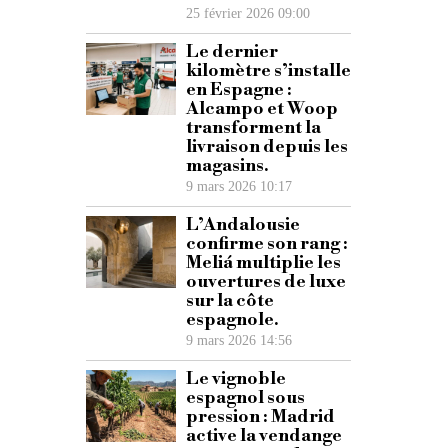
25 février 2026 09:00
Le dernier
kilomètre s’installe
en Espagne :
Alcampo et Woop
transforment la
livraison depuis les
magasins.
9 mars 2026 10:17
L’Andalousie
confirme son rang :
Meliá multiplie les
ouvertures de luxe
sur la côte
espagnole.
9 mars 2026 14:56
Le vignoble
espagnol sous
pression : Madrid
active la vendange