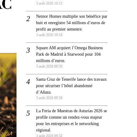
AC
3 août 2026 16:12
Neinor Homes multiplie son bénéfice par
huit et enregistre 54 millions d’euros de
profit au premier semestre.
3 août 2026 10:18
Square AM acquiert l’Omega Business
Park de Madrid à Starwood pour 104
millions d’euros.
3 août 2026 09:59
Santa Cruz de Tenerife lance des travaux
pour sécuriser l’hôtel abandonné
d’Añaza.
3 août 2026 09:58
La Feria de Muestras de Asturias 2026 se
profile comme un rendez-vous majeur
pour les entreprises et le networking
régional.
3 août 2026 09:52