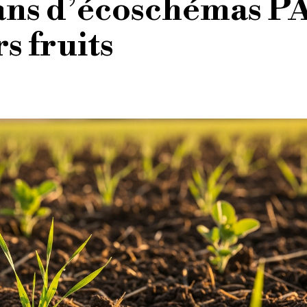
 ans d’écoschémas P
s fruits