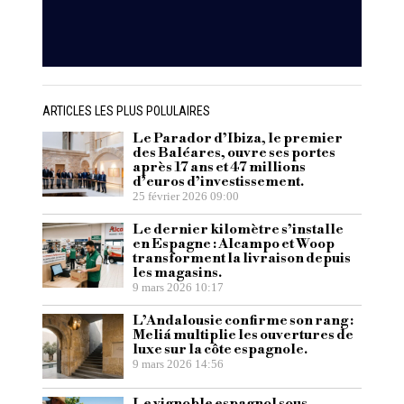
ARTICLES LES PLUS POLULAIRES
Le Parador d’Ibiza, le premier
des Baléares, ouvre ses portes
après 17 ans et 47 millions
d’euros d’investissement.
25 février 2026 09:00
Le dernier kilomètre s’installe
en Espagne : Alcampo et Woop
transforment la livraison depuis
les magasins.
9 mars 2026 10:17
L’Andalousie confirme son rang :
Meliá multiplie les ouvertures de
luxe sur la côte espagnole.
9 mars 2026 14:56
Le vignoble espagnol sous