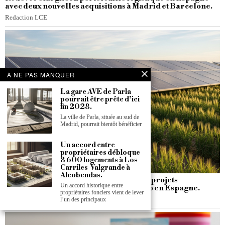
avec deux nouvelles acquisitions à Madrid et Barcelone.
Redaction LCE
À NE PAS MANQUER
La gare AVE de Parla
pourrait être prête d’ici
fin 2028.
La ville de Parla, située au sud de
Madrid, pourrait bientôt bénéficier
Un accord entre
propriétaires débloque
8 600 logements à Los
Carriles-Valgrande à
Alcobendas.
Plus de huit millions d’euros pour deux projets
Un accord historique entre
agrivoltaïques à Aldealices et Castilfrío en Espagne.
propriétaires fonciers vient de lever
l’un des principaux
Redaction LCE