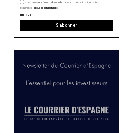
Je consens au traitement de mes données afin de recevoir les informations
demandées.
Politique de confidentialité
lire plus >
S'abonner