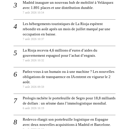
Madrid inaugure un nouveau hub de mobilité à Velázquez
avec 1.891 places et une distribution durable.
7 août 2026 10:54
Les hébergements touristiques de La Rioja espèrent
rebondir en août après un mois de juillet marqué par une
occupation en baisse.
7 août 2026 10:37
La Rioja recevra 4,6 millions d’euros d’aides du
gouvernement espagnol pour l’achat d’engrais.
7 août 2026 10:32
Parlez-vous à un humain ou à une machine ? Les nouvelles
obligations de transparence en IA entrent en vigueur le 2
août.
7 août 2026 09:59
Prologis rachète le portefeuille de Segro pour 18,8 milliards
de dollars : un séisme dans l’immologistique mondial.
6 août 2026 16:19
Redevco élargit son portefeuille logistique en Espagne
avec deux nouvelles acquisitions à Madrid et Barcelone.