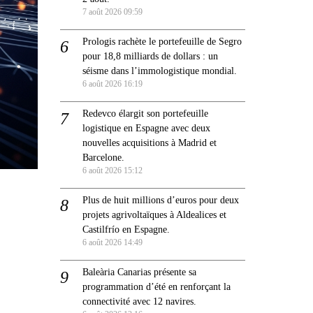
7 août 2026 09:59
Prologis rachète le portefeuille de Segro
pour 18,8 milliards de dollars : un
séisme dans l’immologistique mondial.
6 août 2026 16:19
Redevco élargit son portefeuille
logistique en Espagne avec deux
nouvelles acquisitions à Madrid et
Barcelone.
6 août 2026 15:12
Plus de huit millions d’euros pour deux
projets agrivoltaïques à Aldealices et
Castilfrío en Espagne.
6 août 2026 14:49
Baleària Canarias présente sa
programmation d’été en renforçant la
connectivité avec 12 navires.