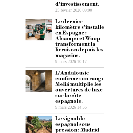
d’investissement.
25 février 2026 09:00
Le dernier
kilomètre s’installe
en Espagne :
Alcampo et Woop
transforment la
livraison depuis les
magasins.
9 mars 2026 10:17
L’Andalousie
confirme son rang :
Meliá multiplie les
ouvertures de luxe
sur la côte
espagnole.
9 mars 2026 14:56
Le vignoble
espagnol sous
pression : Madrid