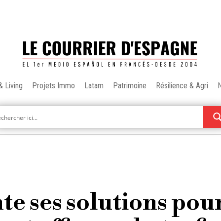
& Living
Projets Immo
Latam
Patrimoine
Résilience & Agri
e ses solutions pou