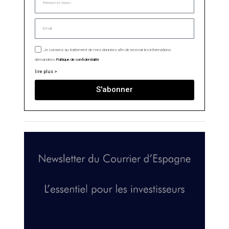
Je consens au traitement de mes données afin de recevoir les informations
demandées.
Politique de confidentialité
lire plus >
S'abonner