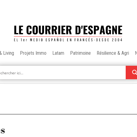
& Living
Projets Immo
Latam
Patrimoine
Résilience & Agri
es