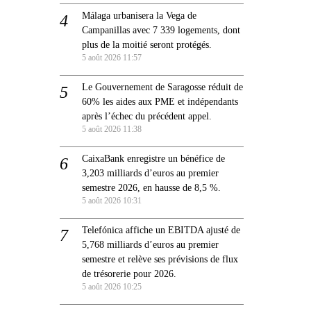
Málaga urbanisera la Vega de
Campanillas avec 7 339 logements, dont
plus de la moitié seront protégés.
5 août 2026 11:57
Le Gouvernement de Saragosse réduit de
60% les aides aux PME et indépendants
après l’échec du précédent appel.
5 août 2026 11:38
CaixaBank enregistre un bénéfice de
3,203 milliards d’euros au premier
semestre 2026, en hausse de 8,5 %.
5 août 2026 10:31
Telefónica affiche un EBITDA ajusté de
5,768 milliards d’euros au premier
semestre et relève ses prévisions de flux
de trésorerie pour 2026.
5 août 2026 10:25