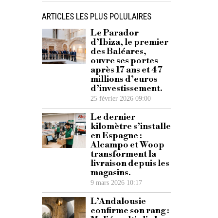
ARTICLES LES PLUS POLULAIRES
Le Parador
d’Ibiza, le premier
des Baléares,
ouvre ses portes
après 17 ans et 47
millions d’euros
d’investissement.
25 février 2026 09:00
Le dernier
kilomètre s’installe
en Espagne :
Alcampo et Woop
transforment la
livraison depuis les
magasins.
9 mars 2026 10:17
L’Andalousie
confirme son rang :