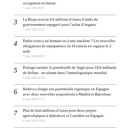
occupation en baisse.
7 août 2026 10:37
La Rioja recevra 4,6 millions d’euros d’aides du
gouvernement espagnol pour l’achat d’engrais.
7 août 2026 10:32
Parlez-vous à un humain ou à une machine ? Les nouvelles
obligations de transparence en IA entrent en vigueur le 2
août.
7 août 2026 09:59
Prologis rachète le portefeuille de Segro pour 18,8 milliards
de dollars : un séisme dans l’immologistique mondial.
6 août 2026 16:19
Redevco élargit son portefeuille logistique en Espagne
avec deux nouvelles acquisitions à Madrid et Barcelone.
6 août 2026 15:12
Plus de huit millions d’euros pour deux projets
agrivoltaïques à Aldealices et Castilfrío en Espagne.
6 août 2026 14:49