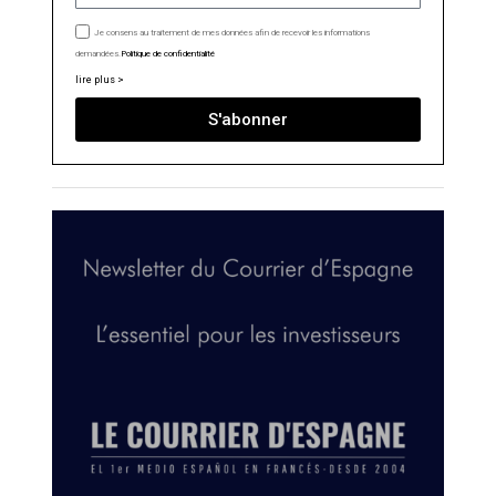
Je consens au traitement de mes données afin de recevoir les informations
demandées.
Politique de confidentialité
lire plus >
S'abonner