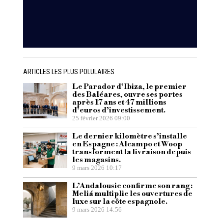
ARTICLES LES PLUS POLULAIRES
Le Parador d’Ibiza, le premier
des Baléares, ouvre ses portes
après 17 ans et 47 millions
d’euros d’investissement.
25 février 2026 09:00
Le dernier kilomètre s’installe
en Espagne : Alcampo et Woop
transforment la livraison depuis
les magasins.
9 mars 2026 10:17
L’Andalousie confirme son rang :
Meliá multiplie les ouvertures de
luxe sur la côte espagnole.
9 mars 2026 14:56