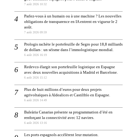
7 août 2026 10:32
Parlez-vous à un humain ou à une machine ? Les nouvelles
obligations de transparence en IA entrent en vigueur le 2
août.
7 août 2026 09:59
Prologis rachète le portefeuille de Segro pour 18,8 milliards
de dollars : un séisme dans l’immologistique mondial.
6 août 2026 16:19
Redevco élargit son portefeuille logistique en Espagne
avec deux nouvelles acquisitions à Madrid et Barcelone.
6 août 2026 15:12
Plus de huit millions d’euros pour deux projets
agrivoltaïques à Aldealices et Castilfrío en Espagne.
6 août 2026 14:49
Baleària Canarias présente sa programmation d’été en
renforçant la connectivité avec 12 navires.
6 août 2026 13:16
Les ports espagnols accélèrent leur mutation.