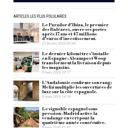
ARTICLES LES PLUS POLULAIRES
Le Parador d’Ibiza, le premier
des Baléares, ouvre ses portes
après 17 ans et 47 millions
d’euros d’investissement.
25 février 2026 09:00
Le dernier kilomètre s’installe
en Espagne : Alcampo et Woop
transforment la livraison depuis
les magasins.
9 mars 2026 10:17
L’Andalousie confirme son rang :
Meliá multiplie les ouvertures de
luxe sur la côte espagnole.
9 mars 2026 14:56
Le vignoble espagnol sous
pression : Madrid active la
vendange en vert pour la
quatrième année consécutive.
9 mars 2026 15:47