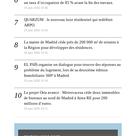
un taux d’occupation de 85 % avant la fin des travaux.
24 juin 2026 10:46
QUARZUM : le nouveau luxe résidentiel qui redéfinit
ARPO.
23 juin 2026 14:56
La mairie de Madrid cède près de 200 000 m² de terrains à
la Région pour développer des résidences.
19 juin 2026 14:16
EL PAÍS organise un dialogue pour trouver des réponses au
problème du logement, lors de sa deuxième édition
Inmobiliario 360º à Madrid.
19 juin 2026 10:18
Le projet Oria avance : Metrovacesa cède deux immeubles
de bureaux au nord de Madrid à Atrea RE pour 200
millions d’euros.
18 juin 2026 16:11