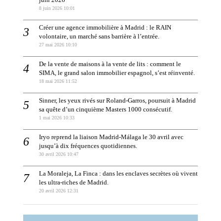
juin 2026
8 juin 2026 10:01
Créer une agence immobilière à Madrid : le RAIN
volontaire, un marché sans barrière à l’entrée.
27 mai 2026 10:10
De la vente de maisons à la vente de lits : comment le
SIMA, le grand salon immobilier espagnol, s’est réinventé.
18 mai 2026 11:52
Sinner, les yeux rivés sur Roland-Garros, poursuit à Madrid
sa quête d’un cinquième Masters 1000 consécutif.
1 mai 2026 10:33
Iryo reprend la liaison Madrid-Málaga le 30 avril avec
jusqu’à dix fréquences quotidiennes.
30 avril 2026 10:47
La Moraleja, La Finca : dans les enclaves secrètes où vivent
les ultra-riches de Madrid.
20 avril 2026 12:31