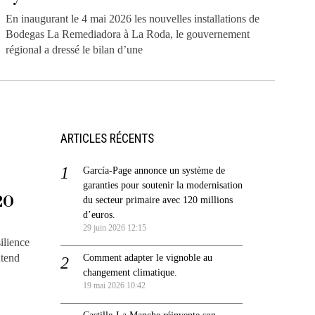
En inaugurant le 4 mai 2026 les nouvelles installations de
Bodegas La Remediadora à La Roda, le gouvernement
régional a dressé le bilan d’une
ARTICLES RÉCENTS
García-Page annonce un système de
garanties pour soutenir la modernisation
20
du secteur primaire avec 120 millions
d’euros.
29 juin 2026 12:15
ilience
ntend
Comment adapter le vignoble au
changement climatique.
19 mai 2026 10:42
Castille-La Manche réinvente son