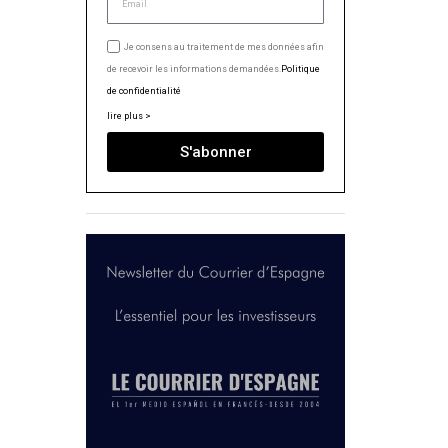
Je consens au traitement de mes données afin
de recevoir les informations demandées.
Politique
de confidentialité
lire plus >
S'abonner