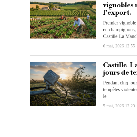
vignobles 
l’export.
Premier vignoble
en champignons, ai
Castille-La Manc
6 mai, 2026 12:55
Castille-
jours de t
Pendant cinq jour
tempêtes violentes
le
5 mai, 2026 12:20