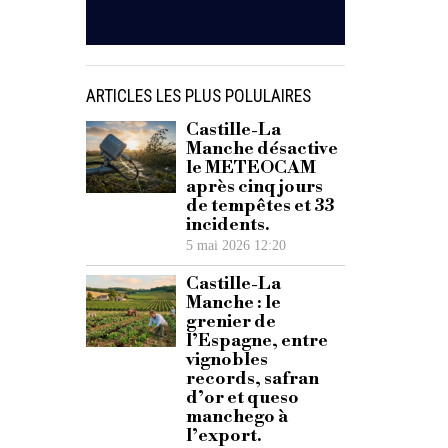
ARTICLES LES PLUS POLULAIRES
Castille-La
Manche désactive
le METEOCAM
après cinq jours
de tempêtes et 33
incidents.
5 mai 2026 12:20
Castille-La
Manche : le
grenier de
l’Espagne, entre
vignobles
records, safran
d’or et queso
manchego à
l’export.