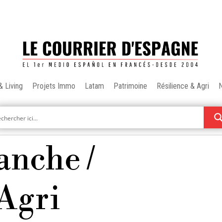
& Living
Projets Immo
Latam
Patrimoine
Résilience & Agri
anche /
 Agri