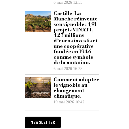
6 mai 2026 12:55
Castille-La
Manche réinvente
son vignoble : 491
projets VINATÏ,
427 millions
d’euros investis et
une coopérative
fondée en 1946
comme symbole
de la mutation.
6 mai 2026 16:28
Comment adapter
le vignoble au
changement
climatique.
19 mai 2026 10:42
NEWSLETTER