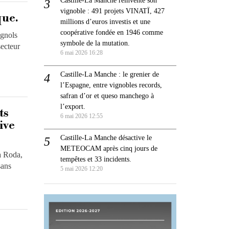
vignoble : 491 projets VINATÏ, 427
que.
millions d’euros investis et une
coopérative fondée en 1946 comme
agnols
symbole de la mutation.
secteur
6 mai 2026 16:28
Castille-La Manche : le grenier de
l’Espagne, entre vignobles records,
safran d’or et queso manchego à
l’export.
ts
6 mai 2026 12:55
ive
Castille-La Manche désactive le
METEOCAM après cinq jours de
a Roda,
tempêtes et 33 incidents.
sans
5 mai 2026 12:20