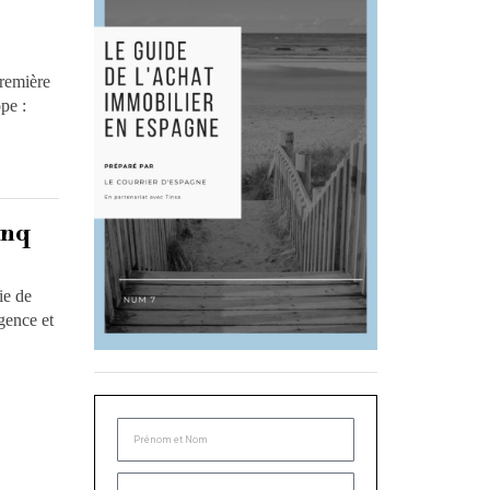
remière
pe :
inq
ie de
rgence et