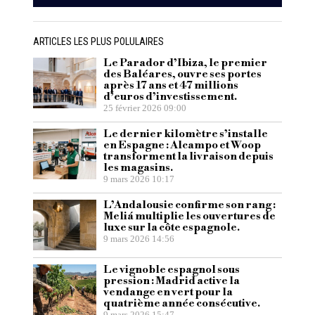
ARTICLES LES PLUS POLULAIRES
Le Parador d’Ibiza, le premier
des Baléares, ouvre ses portes
après 17 ans et 47 millions
d’euros d’investissement.
25 février 2026 09:00
Le dernier kilomètre s’installe
en Espagne : Alcampo et Woop
transforment la livraison depuis
les magasins.
9 mars 2026 10:17
L’Andalousie confirme son rang :
Meliá multiplie les ouvertures de
luxe sur la côte espagnole.
9 mars 2026 14:56
Le vignoble espagnol sous
pression : Madrid active la
vendange en vert pour la
quatrième année consécutive.
9 mars 2026 15:47