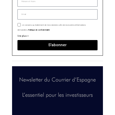
Je consens au traitement de mes données afin de recevoir les informations
demandées.
Politique de confidentialité
lire plus >
S'abonner