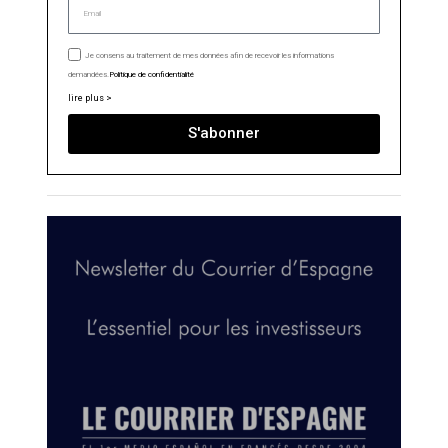
Je consens au traitement de mes données afin de recevoir les informations
demandées.
Politique de confidentialité
lire plus >
S'abonner