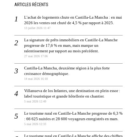
ARTICLES RÉCENTS
L’achat de logements chute en Castilla-La Mancha : en mai
2026 les ventes ont chuté de 4,5 % par rapport à 2025.
13 juillet 2026 11:47
La signature de prêts immobiliers en Castille-La Manche
progresse de 17,6 % en mars, mais marque un
ralentissement par rapport au mois précédent.
27 mai 2026 17:06
Castilla-La Mancha, deuxième région à la plus forte
croissance démographique.
14 mai 2026 16:18
Villanueva de los Infantes, une destination en plein essor :
label touristique et grande hôtellerie en chantier.
5 mai 2026 12:49
Le tourisme rural en Castille-La Manche progresse de 6,3 %
: 66 625 nuitées et 28 600 voyageurs enregistrés en mars.
5 mai 2026 12:33
Le tourisme rural en Castille-La Manche affiche des chiffres