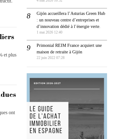
ractif.
4 mai 2026 10:52
Gijón accueillera l’Asturias Green Hub
: un nouveau centre d’entreprises et
d’innovation dédié à l’énergie verte.
1 mai 2026 12:40
liers
Primonial REIM France acquiert une
maison de retraite à Gijón
% et plus
22 juin 2022 07:28
ndues
ques ont