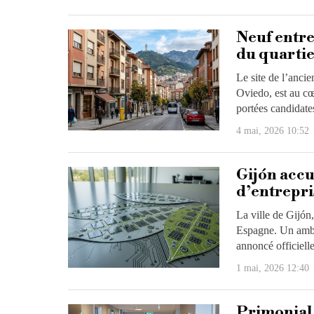
Neuf entre
du quartie
Le site de l’anci
Oviedo, est au cœ
portées candidate
4 mai, 2026 10:52
Gijón accu
d’entrepri
La ville de Gijón,
Espagne. Un ambit
annoncé officiell
1 mai, 2026 12:40
Primonial 