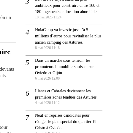
ambitieux pour construire entre 160 et
180 logements en location abordable.
jón un
18 mai 2026 11:24
HolaCamp va investir jusqu’à 5
millions d’euros pour revitaliser le plus
ancien camping des Asturies.
8 mai 2026 11:18
uire
Dans un marché sous tension, les
promoteurs immobiliers misent sur
 devants
Oviedo et Gijón.
ents
6 mai 2026 12:00
Llanes et Cabrales deviennent les
premières zones tendues des Asturies.
4 mai 2026 11:12
Neuf entreprises candidates pour
rédiger le plan spécial du quartier El
pour
Cristo à Oviedo.