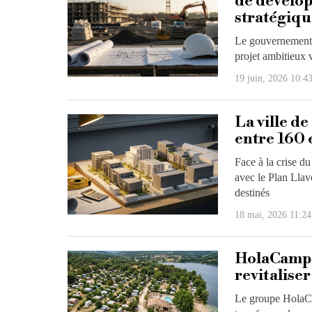
de dévelop
stratégiqu
Le gouvernement d
projet ambitieux v
19 juin, 2026 10:4
La ville d
entre 160 
Face à la crise d
avec le Plan Llav
destinés
18 mai, 2026 11:24
HolaCamp v
revitalise
Le groupe HolaCa