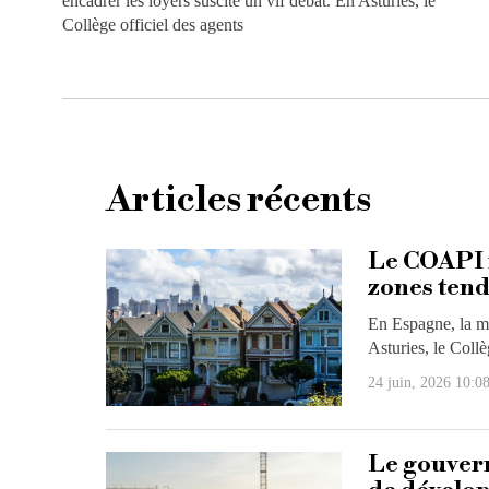
encadrer les loyers suscite un vif débat. En Asturies, le
Collège officiel des agents
Articles récents
Le COAPI m
zones tend
En Espagne, la mi
Asturies, le Collè
24 juin, 2026 10:0
Le gouvern