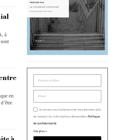
ial
A, à
 sont
centre
ique en
 d’être
Je consens au traitement de mes données afin
de recevoir les informations demandées.
Politique
de confidentialité
lire plus >
ite à