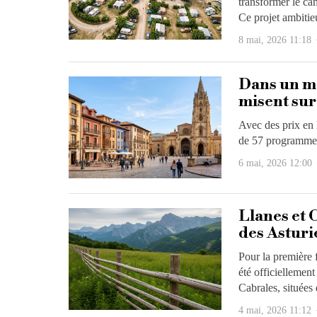
transformer le cam
Ce projet ambitie
8 mai, 2026 11:18
Dans un ma
misent sur
Avec des prix en 
de 57 programmes 
6 mai, 2026 12:00
Llanes et 
des Asturi
Pour la première f
été officiellemen
Cabrales, situées
4 mai, 2026 11:12