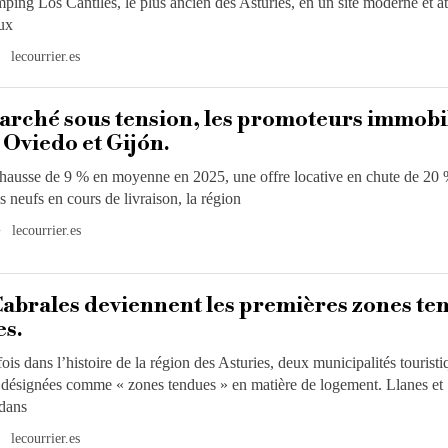
ping Los Cantiles, le plus ancien des Asturies, en un site moderne et att
ux
lecourrier.es
rché sous tension, les promoteurs immobi
 Oviedo et Gijón.
hausse de 9 % en moyenne en 2025, une offre locative en chute de 20 
neufs en cours de livraison, la région
lecourrier.es
Cabrales deviennent les premières zones te
es.
ois dans l’histoire de la région des Asturies, deux municipalités touristi
t désignées comme « zones tendues » en matière de logement. Llanes et
 dans
lecourrier.es