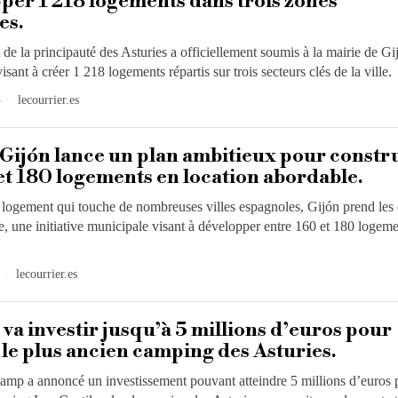
per 1 218 logements dans trois zones
es.
e la principauté des Asturies a officiellement soumis à la mairie de Gi
isant à créer 1 218 logements répartis sur trois secteurs clés de la ville.
3
lecourrier.es
e Gijón lance un plan ambitieux pour constr
et 180 logements en location abordable.
u logement qui touche de nombreuses villes espagnoles, Gijón prend les
e, une initiative municipale visant à développer entre 160 et 180 logem
lecourrier.es
a investir jusqu’à 5 millions d’euros pour
r le plus ancien camping des Asturies.
mp a annoncé un investissement pouvant atteindre 5 millions d’euros 