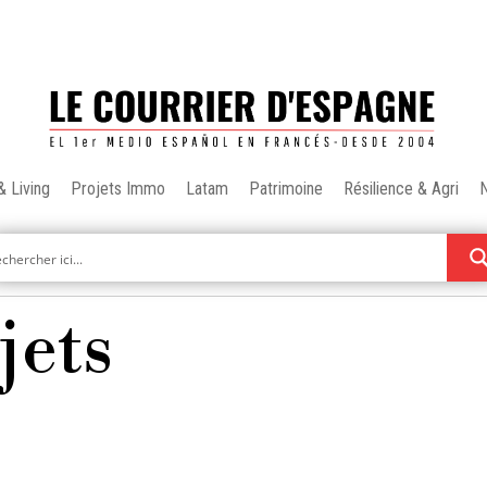
& Living
Projets Immo
Latam
Patrimoine
Résilience & Agri
jets