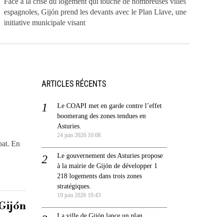
Face à la crise du logement qui touche de nombreuses villes
espagnoles, Gijón prend les devants avec le Plan Llave, une
initiative municipale visant
ARTICLES RÉCENTS
Le COAPI met en garde contre l’effet
boomerang des zones tendues en
Asturies.
24 juin 2026 10:08
bat. En
Le gouvernement des Asturies propose
à la mairie de Gijón de développer 1
218 logements dans trois zones
stratégiques.
19 juin 2026 10:43
 Gijón
La ville de Gijón lance un plan