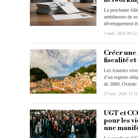
La prochaine édit
ambitieuses de son
développement é
3 août, 2026 09:52
Créer une 
fiscalité 
Les Asturies viv
d’un registre obli
de 2000. Oviedo 
27 mai, 2026 12:11
UGT et CCO
pour les vi
une manife