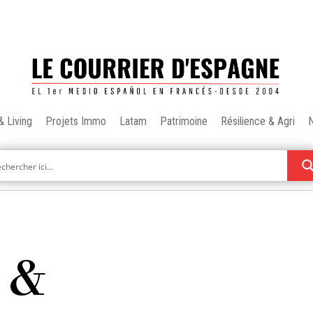
& Living
Projets Immo
Latam
Patrimoine
Résilience & Agri
 &