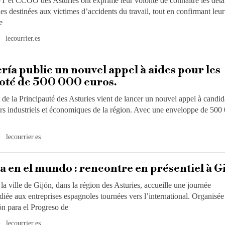
 et CCOO des Asturies ont exprimé leur volonté de connaître les détai
es destinées aux victimes d’accidents du travail, tout en confirmant leur
e
lecourrier.es
ría publie un nouvel appel à aides pour les
doté de 500 000 euros.
e la Principauté des Asturies vient de lancer un nouvel appel à candid
ers industriels et économiques de la région. Avec une enveloppe de 500
lecourrier.es
 en el mundo : rencontre en présentiel à Gi
la ville de Gijón, dans la région des Asturies, accueille une journée
diée aux entreprises espagnoles tournées vers l’international. Organisée
n para el Progreso de
lecourrier.es