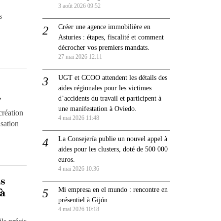
3 août 2026 09:52
s
Créer une agence immobilière en
Asturies : étapes, fiscalité et comment
décrocher vos premiers mandats.
27 mai 2026 12:11
UGT et CCOO attendent les détails des
aides régionales pour les victimes
.
d’accidents du travail et participent à
une manifestation à Oviedo.
création
4 mai 2026 11:48
isation
La Consejería publie un nouvel appel à
aides pour les clusters, doté de 500 000
euros.
4 mai 2026 10:36
es
Mi empresa en el mundo : rencontre en
 à
présentiel à Gijón.
4 mai 2026 10:18