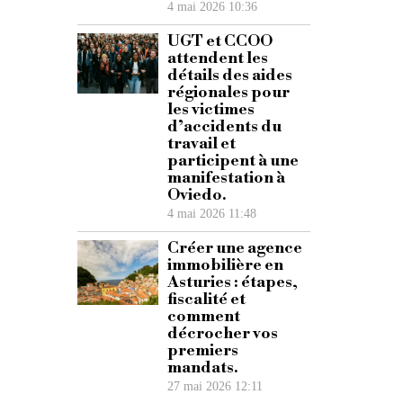
4 mai 2026 10:36
UGT et CCOO
attendent les
détails des aides
régionales pour
les victimes
d’accidents du
travail et
participent à une
manifestation à
Oviedo.
4 mai 2026 11:48
Créer une agence
immobilière en
Asturies : étapes,
fiscalité et
comment
décrocher vos
premiers
mandats.
27 mai 2026 12:11