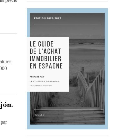
ls précis
atures
 000
jón.
 par