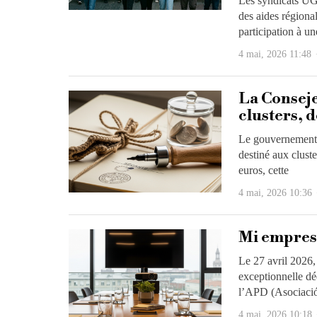
Les syndicats UGT
des aides régional
participation à un
4 mai, 2026 11:48
La Conseje
clusters, 
Le gouvernement d
destiné aux clust
euros, cette
4 mai, 2026 10:36
Mi empresa
Le 27 avril 2026, 
exceptionnelle dé
l’APD (Asociació
4 mai, 2026 10:18