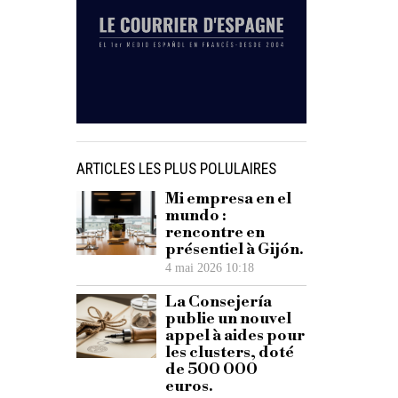
ARTICLES LES PLUS POLULAIRES
Mi empresa en el
mundo :
rencontre en
présentiel à Gijón.
4 mai 2026 10:18
La Consejería
publie un nouvel
appel à aides pour
les clusters, doté
de 500 000
euros.