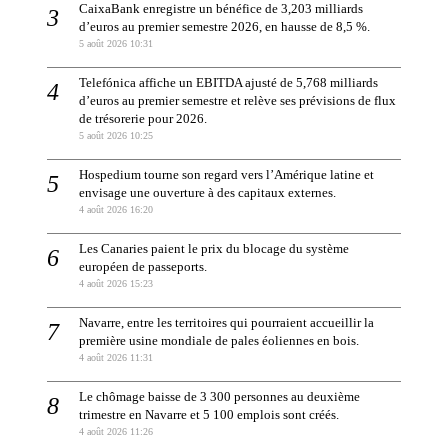
CaixaBank enregistre un bénéfice de 3,203 milliards
d’euros au premier semestre 2026, en hausse de 8,5 %.
5 août 2026 10:31
Telefónica affiche un EBITDA ajusté de 5,768 milliards
d’euros au premier semestre et relève ses prévisions de flux
de trésorerie pour 2026.
5 août 2026 10:25
Hospedium tourne son regard vers l’Amérique latine et
envisage une ouverture à des capitaux externes.
4 août 2026 16:20
Les Canaries paient le prix du blocage du système
européen de passeports.
4 août 2026 15:23
Navarre, entre les territoires qui pourraient accueillir la
première usine mondiale de pales éoliennes en bois.
4 août 2026 11:31
Le chômage baisse de 3 300 personnes au deuxième
trimestre en Navarre et 5 100 emplois sont créés.
4 août 2026 11:26