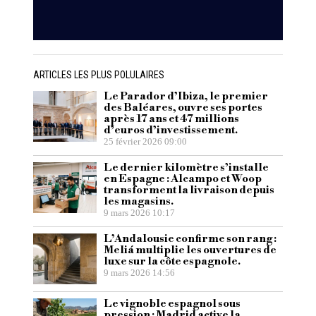
ARTICLES LES PLUS POLULAIRES
Le Parador d’Ibiza, le premier
des Baléares, ouvre ses portes
après 17 ans et 47 millions
d’euros d’investissement.
25 février 2026 09:00
Le dernier kilomètre s’installe
en Espagne : Alcampo et Woop
transforment la livraison depuis
les magasins.
9 mars 2026 10:17
L’Andalousie confirme son rang :
Meliá multiplie les ouvertures de
luxe sur la côte espagnole.
9 mars 2026 14:56
Le vignoble espagnol sous
pression : Madrid active la