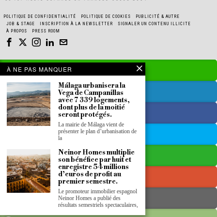
POLITIQUE DE CONFIDENTIALITÉ
POLITIQUE DE COOKIES
PUBLICITÉ & AUTRE
JOB & STAGE
INSCRIPTION À LA NEWSLETTER
SIGNALER UN CONTENU ILLICITE
À PROPOS
PRESS ROOM
À NE PAS MANQUER
Málaga urbanisera la
Vega de Campanillas
avec 7 339 logements,
dont plus de la moitié
seront protégés.
La mairie de Málaga vient de
présenter le plan d’urbanisation de
la
Neinor Homes multiplie
son bénéfice par huit et
enregistre 54 millions
d’euros de profit au
premier semestre.
Le promoteur immobilier espagnol
Neinor Homes a publié des
résultats semestriels spectaculaires,