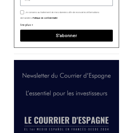
Je consens au traitement de mes données afin de recevoir les informations
demandées.
Politique de confidentialité
lire plus >
S'abonner