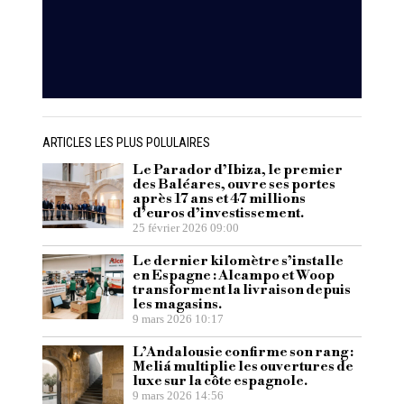
ARTICLES LES PLUS POLULAIRES
Le Parador d’Ibiza, le premier
des Baléares, ouvre ses portes
après 17 ans et 47 millions
d’euros d’investissement.
25 février 2026 09:00
Le dernier kilomètre s’installe
en Espagne : Alcampo et Woop
transforment la livraison depuis
les magasins.
9 mars 2026 10:17
L’Andalousie confirme son rang :
Meliá multiplie les ouvertures de
luxe sur la côte espagnole.
9 mars 2026 14:56