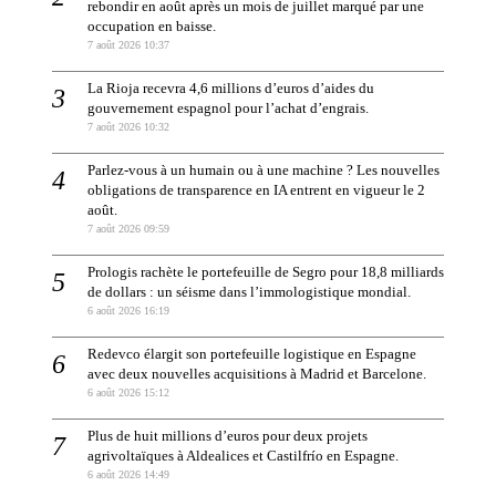
rebondir en août après un mois de juillet marqué par une
occupation en baisse.
7 août 2026 10:37
La Rioja recevra 4,6 millions d’euros d’aides du
gouvernement espagnol pour l’achat d’engrais.
7 août 2026 10:32
Parlez-vous à un humain ou à une machine ? Les nouvelles
obligations de transparence en IA entrent en vigueur le 2
août.
7 août 2026 09:59
Prologis rachète le portefeuille de Segro pour 18,8 milliards
de dollars : un séisme dans l’immologistique mondial.
6 août 2026 16:19
Redevco élargit son portefeuille logistique en Espagne
avec deux nouvelles acquisitions à Madrid et Barcelone.
6 août 2026 15:12
Plus de huit millions d’euros pour deux projets
agrivoltaïques à Aldealices et Castilfrío en Espagne.
6 août 2026 14:49