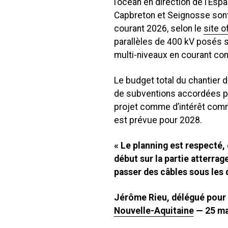
l’océan en direction de l’Es
Capbreton et Seignosse sont 
courant 2026, selon le
site of
parallèles de 400 kV posés s
multi-niveaux en courant con
Le budget total du chantier d
de subventions accordées p
projet comme d’intérêt com
est prévue pour 2028.
« Le planning est respecté, 
début sur la partie atterrag
passer des câbles sous les 
Jérôme Rieu, délégué pour 
Nouvelle-Aquitaine
— 25 ma