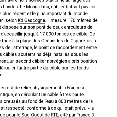
 un navire hors normes stationne au large des
 Landes. Le Monna Lisa, câblier battant pavillon
 le plus récent et le plus important du monde,
 an, selon
ICI Gascogne
. Il mesure 170 mètres de
et dispose sur son pont de deux enrouleurs de
d’accueillir jusqu’à 17 000 tonnes de câble. Ce
nné face à la plage des Océanides de Capbreton, à
 de l’atterrage, le point de raccordement entre
s câbles souterrains déjà installés sous les
nt, un second câblier norvégien a pris position
rouler l’autre partie du câble sur les fonds
e.
es est de relier physiquement la France à
antique, en déroulant un câble à très haute
s creusés au fond de l’eau à 800 mètres de la
est respecté, conforme à ce qui était prévu », a
gué pour le Sud-Ouest de
RTE
, cité par
France 3