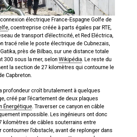
erconnexion électrique France-Espagne Golfe de
elfe
, coentreprise créée à parts égales par RTE,
seau de transport d’électricité, et Red Eléctrica,
tracé relie le poste électrique de Cubnezais,
Gatika, près de Bilbao, sur une distance totale
nt 300 sous la mer, selon
Wikipédia
. Le reste du
ent la section de 27 kilomètres qui contourne le
de Capbreton.
a profondeur croît brutalement à quelques
e, créé par l’écartement de deux plaques
n Énergétique
. Traverser ce canyon en câble
iquement impossible. Les ingénieurs ont donc
27 kilomètres de câbles souterrains entre
contourner l’obstacle, avant de replonger dans