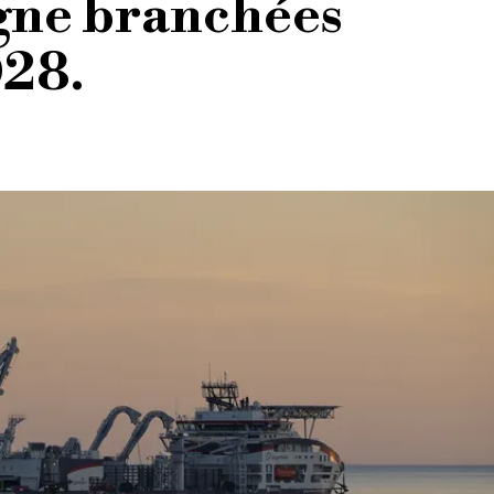
gne branchées
028.