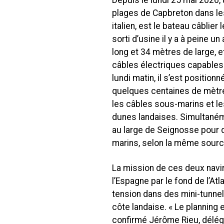
Depuis le lundi 25 mai 2026,
plages de Capbreton dans les
italien, est le bateau câblier
sorti d’usine il y a à peine un
long et 34 mètres de large, 
câbles électriques capables 
lundi matin, il s’est positio
quelques centaines de mètres
les câbles sous-marins et le
dunes landaises. Simultanéme
au large de Seignosse pour dé
marins, selon la même sourc
La mission de ces deux navir
l’Espagne par le fond de l’Atl
tension dans des mini-tunnel
côte landaise. « Le planning 
confirmé Jérôme Rieu, délé