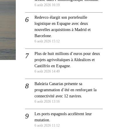
6 août 2026 16:19
Redevco élargit son portefeuille
logistique en Espagne avec deux
nouvelles acquisitions à Madrid et
Barcelone.
6 août 2026 15:12
Plus de huit millions d’euros pour deux
projets agrivoltaïques à Aldealices et
Castilfrío en Espagne.
6 août 2026 14:49
Baleària Canarias présente sa
programmation d’été en renforçant la
connectivité avec 12 navires.
6 août 2026 13:16
Les ports espagnols accélèrent leur
mutation.
6 août 2026 11:12