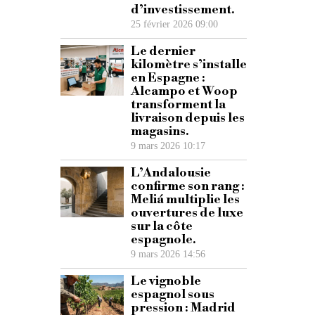
d’investissement.
25 février 2026 09:00
Le dernier
kilomètre s’installe
en Espagne :
Alcampo et Woop
transforment la
livraison depuis les
magasins.
9 mars 2026 10:17
L’Andalousie
confirme son rang :
Meliá multiplie les
ouvertures de luxe
sur la côte
espagnole.
9 mars 2026 14:56
Le vignoble
espagnol sous
pression : Madrid