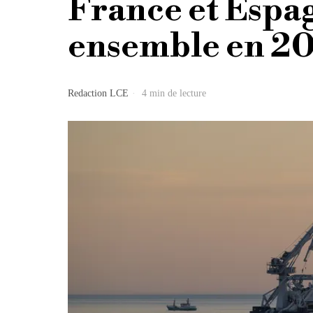
France et Espa
ensemble en 2
Redaction LCE
4 min de lecture