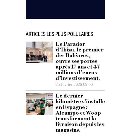
ARTICLES LES PLUS POLULAIRES
Le Parador
d’Ibiza, le premier
des Baléares,
ouvre ses portes
après 17 ans et 47
millions d’euros
d’investissement.
25 février 2026 09:00
Le dernier
kilomètre s’installe
en Espagne :
Alcampo et Woop
transforment la
livraison depuis les
magasins.