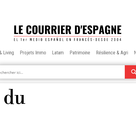
& Living
Projets Immo
Latam
Patrimoine
Résilience & Agri
 du