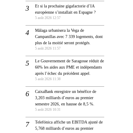
Et si la prochaine gigafactorie d’IA
européenne s’installait en Espagne ?
5 août 2026 12:57
Málaga urbanisera la Vega de
Campanillas avec 7 339 logements, dont
plus de la moitié seront protégés.
5 août 2026 11:57
Le Gouvernement de Saragosse réduit de
60% les aides aux PME et indépendants
après l’échec du précédent appel.
5 août 2026 11:38
CaixaBank enregistre un bénéfice de
3,203 milliards d’euros au premier
semestre 2026, en hausse de 8,5 %.
5 août 2026 10:31
Telefónica affiche un EBITDA ajusté de
5,768 milliards d’euros au premier