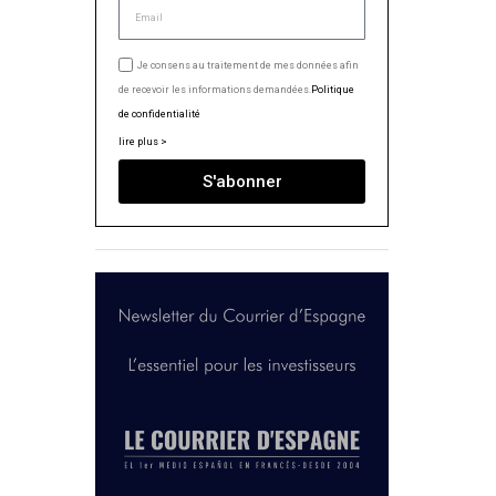
Je consens au traitement de mes données afin
de recevoir les informations demandées.
Politique
de confidentialité
lire plus >
S'abonner