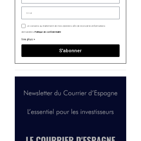
Je consens au traitement de mes données afin de recevoir les informations
demandées.
Politique de confidentialité
lire plus >
S'abonner