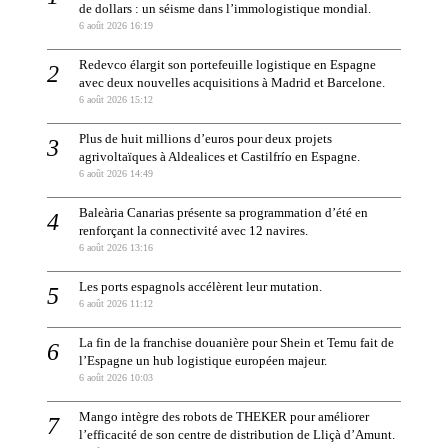
de dollars : un séisme dans l’immologistique mondial.
6 août 2026 16:19
Redevco élargit son portefeuille logistique en Espagne
avec deux nouvelles acquisitions à Madrid et Barcelone.
6 août 2026 15:12
Plus de huit millions d’euros pour deux projets
agrivoltaïques à Aldealices et Castilfrío en Espagne.
6 août 2026 14:49
Baleària Canarias présente sa programmation d’été en
renforçant la connectivité avec 12 navires.
6 août 2026 13:16
Les ports espagnols accélèrent leur mutation.
6 août 2026 11:12
La fin de la franchise douanière pour Shein et Temu fait de
l’Espagne un hub logistique européen majeur.
6 août 2026 10:03
Mango intègre des robots de THEKER pour améliorer
l’efficacité de son centre de distribution de Lliçà d’Amunt.