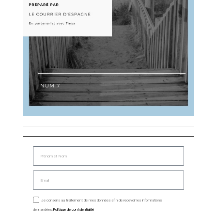
Je consens au traitement de mes données afin de recevoir les informations
demandées.
Politique de confidentialité