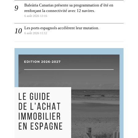
Baleària Canarias présente sa programmation d’été en
renforçant la connectivité avec 12 navires.
6 août 2026 13:16
Les ports espagnols accélèrent leur mutation.
6 août 2026 11:12