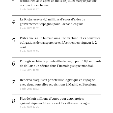
rebondir en août après un mois de juillet marqué par une
occupation en baisse.
7 août 2026 10:37
La Rioja recevra 4,6 millions d’euros d’aides du
gouvernement espagnol pour l’achat d’engrais.
7 août 2026 10:32
Parlez-vous à un humain ou à une machine ? Les nouvelles
obligations de transparence en IA entrent en vigueur le 2
août.
7 août 2026 09:59
Prologis rachète le portefeuille de Segro pour 18,8 milliards
de dollars : un séisme dans l’immologistique mondial.
6 août 2026 16:19
Redevco élargit son portefeuille logistique en Espagne
avec deux nouvelles acquisitions à Madrid et Barcelone.
6 août 2026 15:12
Plus de huit millions d’euros pour deux projets
agrivoltaïques à Aldealices et Castilfrío en Espagne.
6 août 2026 14:49