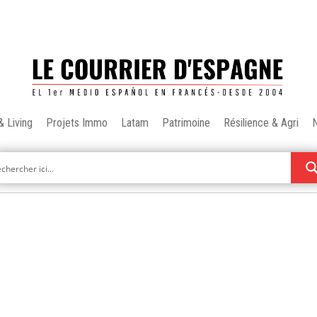
& Living
Projets Immo
Latam
Patrimoine
Résilience & Agri