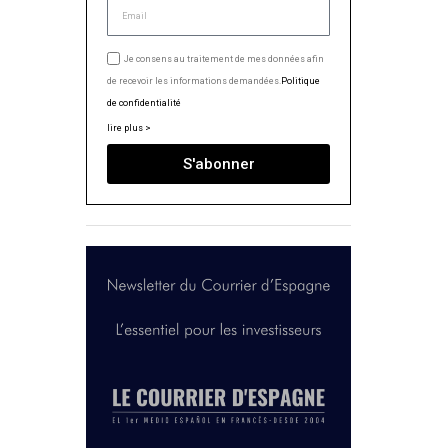
Je consens au traitement de mes données afin
de recevoir les informations demandées.
Politique
de confidentialité
lire plus >
S'abonner