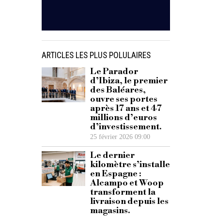
ARTICLES LES PLUS POLULAIRES
Le Parador
d’Ibiza, le premier
des Baléares,
ouvre ses portes
après 17 ans et 47
millions d’euros
d’investissement.
25 février 2026 09:00
Le dernier
kilomètre s’installe
en Espagne :
Alcampo et Woop
transforment la
livraison depuis les
magasins.