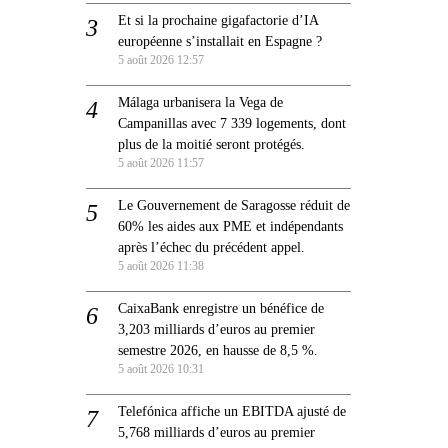
Et si la prochaine gigafactorie d’IA
européenne s’installait en Espagne ?
5 août 2026 12:57
Málaga urbanisera la Vega de
Campanillas avec 7 339 logements, dont
plus de la moitié seront protégés.
5 août 2026 11:57
Le Gouvernement de Saragosse réduit de
60% les aides aux PME et indépendants
après l’échec du précédent appel.
5 août 2026 11:38
CaixaBank enregistre un bénéfice de
3,203 milliards d’euros au premier
semestre 2026, en hausse de 8,5 %.
5 août 2026 10:31
Telefónica affiche un EBITDA ajusté de
5,768 milliards d’euros au premier