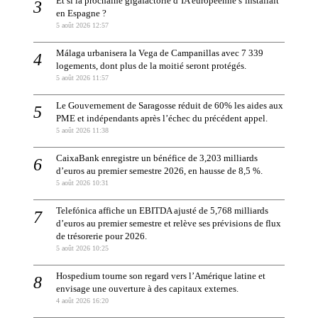
Et si la prochaine gigafactorie d’IA européenne s’installait
en Espagne ?
5 août 2026 12:57
Málaga urbanisera la Vega de Campanillas avec 7 339
logements, dont plus de la moitié seront protégés.
5 août 2026 11:57
Le Gouvernement de Saragosse réduit de 60% les aides aux
PME et indépendants après l’échec du précédent appel.
5 août 2026 11:38
CaixaBank enregistre un bénéfice de 3,203 milliards
d’euros au premier semestre 2026, en hausse de 8,5 %.
5 août 2026 10:31
Telefónica affiche un EBITDA ajusté de 5,768 milliards
d’euros au premier semestre et relève ses prévisions de flux
de trésorerie pour 2026.
5 août 2026 10:25
Hospedium tourne son regard vers l’Amérique latine et
envisage une ouverture à des capitaux externes.
4 août 2026 16:20