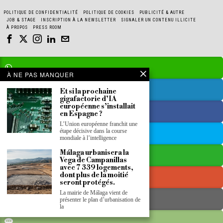
POLITIQUE DE CONFIDENTIALITÉ
POLITIQUE DE COOKIES
PUBLICITÉ & AUTRE
JOB & STAGE
INSCRIPTION À LA NEWSLETTER
SIGNALER UN CONTENU ILLICITE
À PROPOS
PRESS ROOM
À NE PAS MANQUER
Et si la prochaine
gigafactorie d’IA
européenne s’installait
en Espagne ?
L’Union européenne franchit une
étape décisive dans la course
mondiale à l’intelligence
Málaga urbanisera la
Vega de Campanillas
avec 7 339 logements,
dont plus de la moitié
seront protégés.
La mairie de Málaga vient de
présenter le plan d’urbanisation de
la