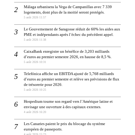
Málaga urbanisera la Vega de Campanillas avec 7 339
logements, dont plus de la moitié seront protégés.
5 août 2026 11:57
Le Gouvernement de Saragosse réduit de 60% les aides aux
PME et indépendants après l’échec du précédent appel.
5 août 2026 11:38
CaixaBank enregistre un bénéfice de 3,203 milliards
d’euros au premier semestre 2026, en hausse de 8,5 %.
5 août 2026 10:31
Telefónica affiche un EBITDA ajusté de 5,768 milliards
d’euros au premier semestre et relève ses prévisions de flux
de trésorerie pour 2026.
5 août 2026 10:25
Hospedium tourne son regard vers l’Amérique latine et
envisage une ouverture à des capitaux externes.
4 août 2026 16:20
Les Canaries paient le prix du blocage du système
européen de passeports.
4 août 2026 15:23