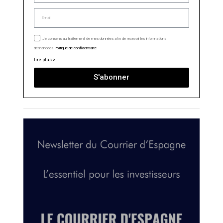
Je consens au traitement de mes données afin de recevoir les informations
demandées.
Politique de confidentialité
lire plus >
S'abonner