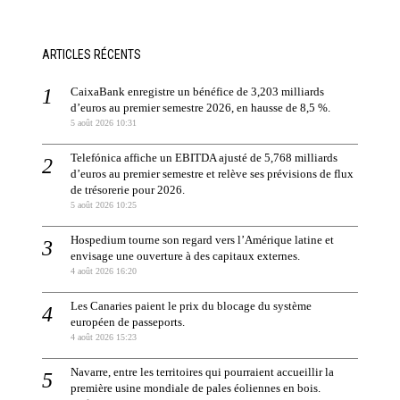
ARTICLES RÉCENTS
CaixaBank enregistre un bénéfice de 3,203 milliards
d’euros au premier semestre 2026, en hausse de 8,5 %.
5 août 2026 10:31
Telefónica affiche un EBITDA ajusté de 5,768 milliards
d’euros au premier semestre et relève ses prévisions de flux
de trésorerie pour 2026.
5 août 2026 10:25
Hospedium tourne son regard vers l’Amérique latine et
envisage une ouverture à des capitaux externes.
4 août 2026 16:20
Les Canaries paient le prix du blocage du système
européen de passeports.
4 août 2026 15:23
Navarre, entre les territoires qui pourraient accueillir la
première usine mondiale de pales éoliennes en bois.