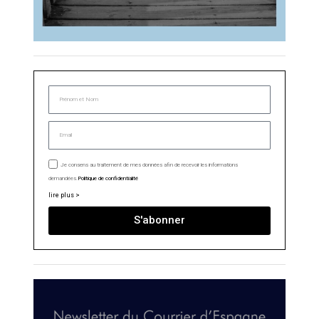
Je consens au traitement de mes données afin de recevoir les informations
demandées.
Politique de confidentialité
lire plus >
S'abonner