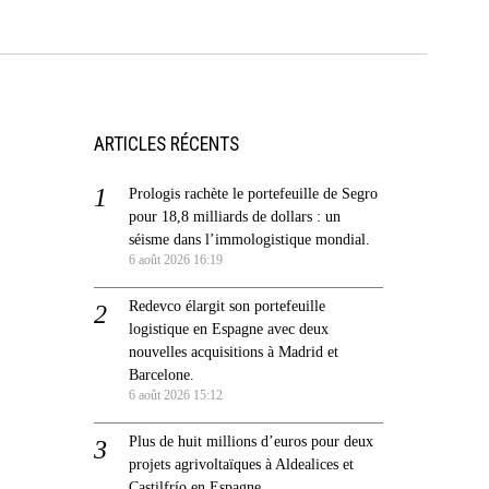
ARTICLES RÉCENTS
Prologis rachète le portefeuille de Segro
pour 18,8 milliards de dollars : un
séisme dans l’immologistique mondial.
6 août 2026 16:19
Redevco élargit son portefeuille
logistique en Espagne avec deux
nouvelles acquisitions à Madrid et
Barcelone.
6 août 2026 15:12
Plus de huit millions d’euros pour deux
projets agrivoltaïques à Aldealices et
Castilfrío en Espagne.