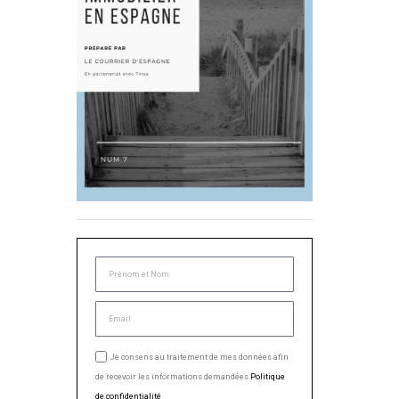
Je consens au traitement de mes données afin
de recevoir les informations demandées.
Politique
de confidentialité