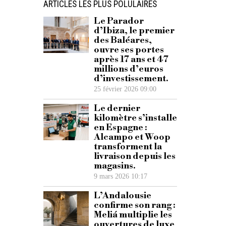
ARTICLES LES PLUS POLULAIRES
Le Parador
d’Ibiza, le premier
des Baléares,
ouvre ses portes
après 17 ans et 47
millions d’euros
d’investissement.
25 février 2026 09:00
Le dernier
kilomètre s’installe
en Espagne :
Alcampo et Woop
transforment la
livraison depuis les
magasins.
9 mars 2026 10:17
L’Andalousie
confirme son rang :
Meliá multiplie les
ouvertures de luxe