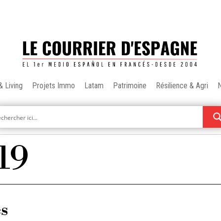
& Living
Projets Immo
Latam
Patrimoine
Résilience & Agri
19
es