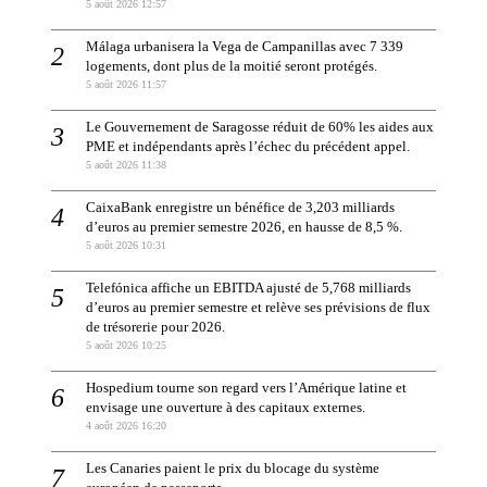
5 août 2026 12:57
Málaga urbanisera la Vega de Campanillas avec 7 339
logements, dont plus de la moitié seront protégés.
5 août 2026 11:57
Le Gouvernement de Saragosse réduit de 60% les aides aux
PME et indépendants après l’échec du précédent appel.
5 août 2026 11:38
CaixaBank enregistre un bénéfice de 3,203 milliards
d’euros au premier semestre 2026, en hausse de 8,5 %.
5 août 2026 10:31
Telefónica affiche un EBITDA ajusté de 5,768 milliards
d’euros au premier semestre et relève ses prévisions de flux
de trésorerie pour 2026.
5 août 2026 10:25
Hospedium tourne son regard vers l’Amérique latine et
envisage une ouverture à des capitaux externes.
4 août 2026 16:20
Les Canaries paient le prix du blocage du système