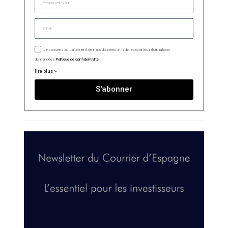
Je consens au traitement de mes données afin de recevoir les informations
demandées.
Politique de confidentialité
lire plus >
S'abonner